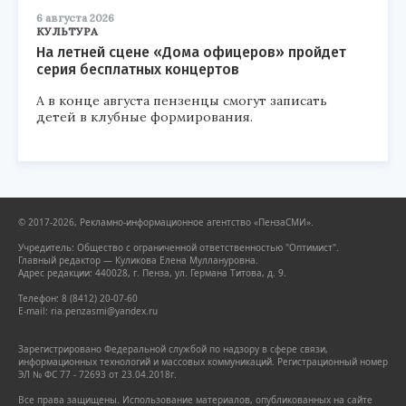
6 августа 2026
КУЛЬТУРА
На летней сцене «Дома офицеров» пройдет
серия бесплатных концертов
А в конце августа пензенцы смогут записать
детей в клубные формирования.
© 2017-2026, Рекламно-информационное агентство «ПензаСМИ».
Учредитель: Общество с ограниченной ответственностью "Оптимист".
Главный редактор — Куликова Елена Муллануровна.
Адрес редакции: 440028, г. Пенза, ул. Германа Титова, д. 9.
Телефон: 8 (8412) 20-07-60
E-mail: ria.penzasmi@yandex.ru
Зарегистрировано Федеральной службой по надзору в сфере связи,
информационных технологий и массовых коммуникаций. Регистрационный номер
ЭЛ № ФС 77 - 72693 от 23.04.2018г.
Все права защищены. Использование материалов, опубликованных на сайте