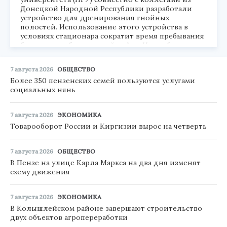
Донецкой Народной Республики разработали
устройство для дренирования гнойных
полостей. Использование этого устройства в
условиях стационара сократит время пребывания
больного на больничной койке. На изобретение
получен патент. В скором времени в системе
практического здравоохранения РФ могут
7 августа 2026
ОБЩЕСТВО
появиться готовые устройства, созданные на базе
Более 350 пензенских семей пользуются услугами
патента.
социальных нянь
7 августа 2026
ЭКОНОМИКА
Товарооборот России и Киргизии вырос на четверть
7 августа 2026
ОБЩЕСТВО
В Пензе на улице Карла Маркса на два дня изменят
схему движения
7 августа 2026
ЭКОНОМИКА
В Колышлейском районе завершают строительство
двух объектов агропереработки