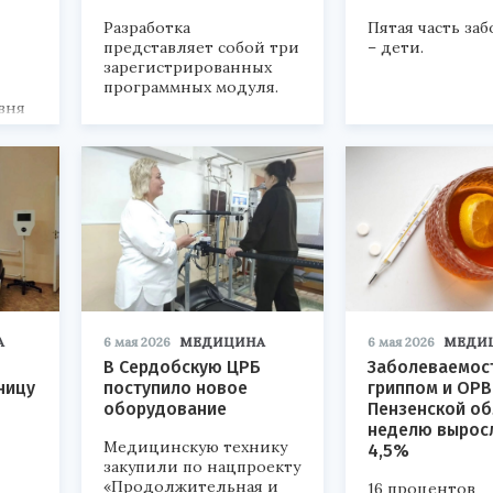
Разработка
Пятая часть за
представляет собой три
– дети.
зарегистрированных
программных модуля.
вня
А
6 мая 2026
МЕДИЦИНА
6 мая 2026
МЕДИ
В Сердобскую ЦРБ
Заболеваемос
ницу
поступило новое
гриппом и ОРВ
оборудование
Пензенской об
неделю вырос
Медицинскую технику
4,5%
закупили по нацпроекту
«Продолжительная и
16 процентов