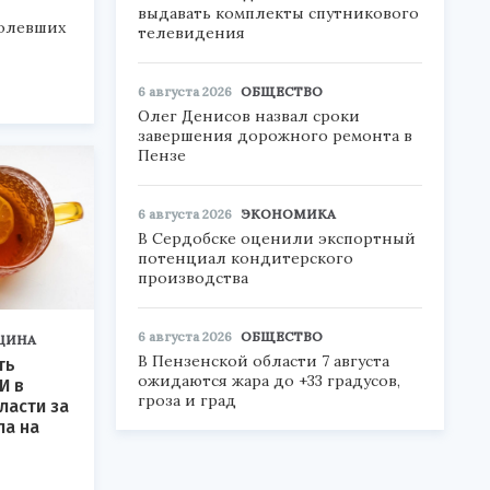
выдавать комплекты спутникового
болевших
телевидения
6 августа 2026
ОБЩЕСТВО
Олег Денисов назвал сроки
завершения дорожного ремонта в
Пензе
6 августа 2026
ЭКОНОМИКА
В Сердобске оценили экспортный
потенциал кондитерского
производства
6 августа 2026
ОБЩЕСТВО
ЦИНА
В Пензенской области 7 августа
ть
ожидаются жара до +33 градусов,
И в
гроза и град
ласти за
ла на