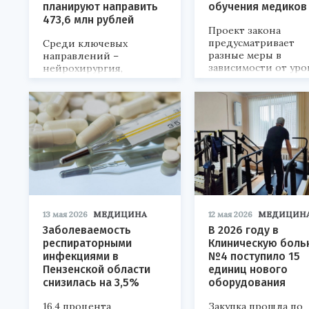
планируют направить
обучения медиков
473,6 млн рублей
Проект закона
предусматривает
Среди ключевых
разные меры в
направлений –
зависимости от уро
нейрохирургия,
образования.
онкология,
офтальмология,
педиатрия.
13 мая 2026
МЕДИЦИНА
12 мая 2026
МЕДИЦИН
Заболеваемость
В 2026 году в
респираторными
Клиническую боль
инфекциями в
№4 поступило 15
Пензенской области
единиц нового
снизилась на 3,5%
оборудования
16,4 процента
Закупка прошла по