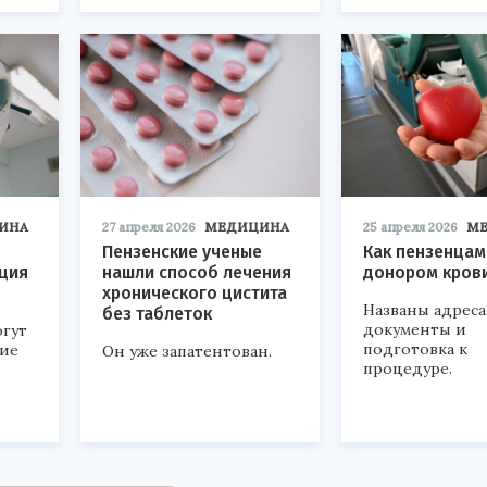
ИНА
27 апреля 2026
МЕДИЦИНА
25 апреля 2026
М
Пензенские ученые
Как пензенцам
кция
нашли способ лечения
донором кров
хронического цистита
Названы адреса
без таблеток
документы и
гут
подготовка к
ие
Он уже запатентован.
процедуре.