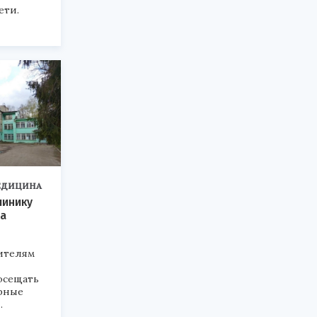
ети.
ЕДИЦИНА
линику
на
жителям
осещать
урные
.