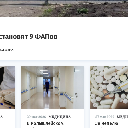
установят 9 ФАПов
ждино.
А
29 мая 2026
МЕДИЦИНА
27 мая 2026
МЕДИ
В Колышлейском
За неделю