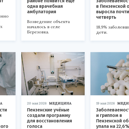
нт
районе появится еще
заболеваемос
одна врачебная
в Пензенской 
амбулатория
выросла почти
енно
четверть
в
Возведение объекта
х
началось в селе
18,9% заболевш
Березовка.
дети.
А
20 мая 2026
МЕДИЦИНА
19 мая 2026
МЕДИ
сти
Пензенские учёные
Заболеваемос
и
создали программу
и гриппом в
для восстановления
Пензенской об
вого
голоса
упала на 22,6