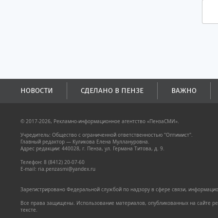
НОВОСТИ
СДЕЛАНО В ПЕНЗЕ
ВАЖНО
© 2017-2026, Рекламно-информационное агентство «ПензаСМИ».
Учредитель: Общество с ограниченной ответственностью "Оптимист".
Главный редактор — Куликова Елена Муллануровна.
Адрес редакции: 440028, г. Пенза, ул. Германа Титова, д. 9.
Телефон: 8 (8412) 20-07-60
E-mail: ria.penzasmi@yandex.ru
Зарегистрировано Федеральной службой по надзору в сфере связи, информацион
Все права защищены. Использование материалов, опубликованных на сайте pen
тексте.