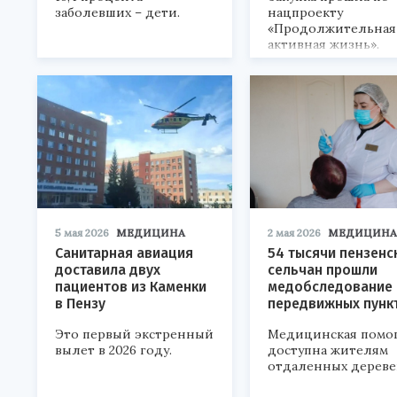
заболевших – дети.
нацпроекту
«Продолжительная
активная жизнь».
5 мая 2026
МЕДИЦИНА
2 мая 2026
МЕДИЦИНА
Санитарная авиация
54 тысячи пензенс
доставила двух
сельчан прошли
пациентов из Каменки
медобследование 
в Пензу
передвижных пунк
Это первый экстренный
Медицинская помо
вылет в 2026 году.
доступна жителям
отдаленных дереве