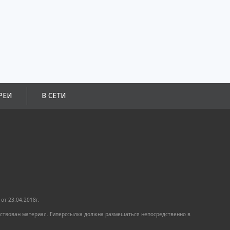
РЕИ
В СЕТИ
от 23.04.2018г.
имствован материал. Гиперссылка должна размещаться непосредственно в