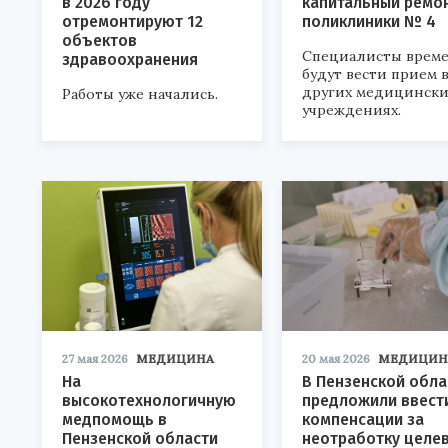
в 2026 году
капитальный ремо
отремонтируют 12
поликлиники № 4
объектов
Специалисты врем
здравоохранения
будут вести прием 
других медицински
Работы уже начались.
учреждениях.
27 мая 2026
МЕДИЦИНА
20 мая 2026
МЕДИЦИН
На
В Пензенской обла
высокотехнологичную
предложили ввест
медпомощь в
компенсации за
Пензенской области
неотработку целе