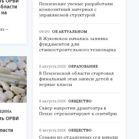
ть ОРВИ
Пензенские ученые разработали
области
композитный материал с
 на
управляемой структурой
их –
06:00
ОБ АКТУАЛЬНОМ
В Жуковском началась заливка
фундаментов для
станкостроительного технопарка
6 августа 2026
ОБРАЗОВАНИЕ
В Пензенской области стартовал
финальный этап записи детей в
первые классы
6 августа 2026
ОБЩЕСТВО
Сквер напротив драмтеатра в
ЦИНА
Пензе отремонтируют к сентябрю
ть ОРВИ
ласти
6 августа 2026
ОБЩЕСТВО
%
Семьям из отдаленных сел начали