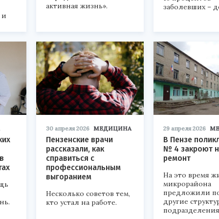
активная жизнь».
заболевших – д
 и
30 апреля 2026
МЕДИЦИНА
29 апреля 2026
М
ких
Пензенские врачи
В Пензе полик
рассказали, как
№ 4 закроют 
в
справиться с
ремонт
тах
профессиональным
На это время 
выгоранием
микрорайона
щь
предложили п
Несколько советов тем,
другие структ
нь.
кто устал на работе.
подразделения