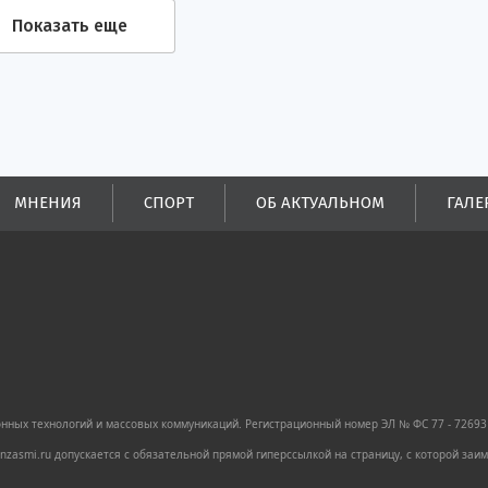
Показать еще
МНЕНИЯ
СПОРТ
ОБ АКТУАЛЬНОМ
ГАЛЕ
ных технологий и массовых коммуникаций. Регистрационный номер ЭЛ № ФС 77 - 72693 
zasmi.ru допускается с обязательной прямой гиперссылкой на страницу, с которой за