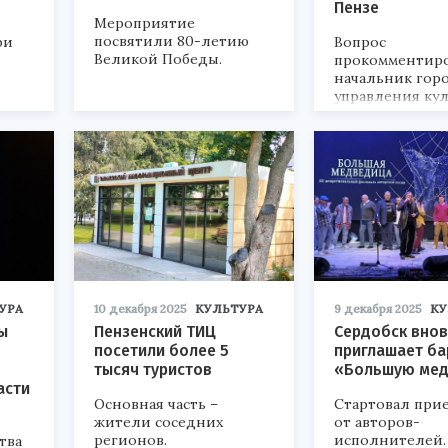
Пензе
Мероприятие
посвятили 80-летию
ри
Вопрос
Великой Победы.
прокомментир
начальник гор
управления кул
УРА
10 декабря 2025
КУЛЬТУРА
9 декабря 2025
КУ
ы
Пензенский ТИЦ
Сердобск вно
посетили более 5
приглашает ба
тысяч туристов
«Большую мед
асти
Основная часть –
Стартовал прие
жители соседних
от авторов-
регионов.
исполнителей.
тва