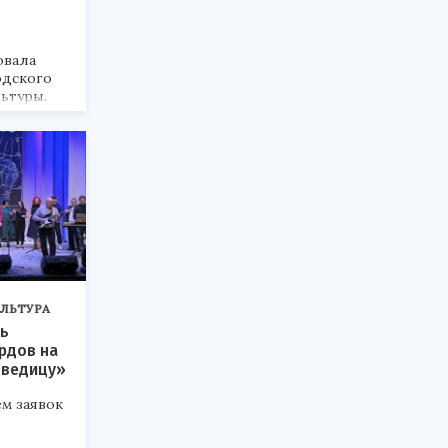
овала
одского
ьтуры.
ЛЬТУРА
вь
рдов на
ведицу»
м заявок