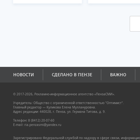
НОВОСТИ
СДЕЛАНО В ПЕНЗЕ
ВАЖНО
© 2017-2026, Рекламно-информационное агентство «ПензаСМИ».
Учредитель: Общество с ограниченной ответственностью "Оптимист".
Главный редактор — Куликова Елена Муллануровна.
Адрес редакции: 440028, г. Пенза, ул. Германа Титова, д. 9.
Телефон: 8 (8412) 20-07-60
E-mail: ria.penzasmi@yandex.ru
Зарегистрировано Федеральной службой по надзору в сфере связи, информацион