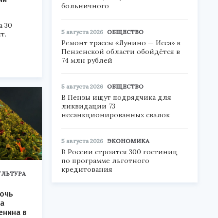
больничного
а 30
5 августа 2026
ОБЩЕСТВО
т.
Ремонт трассы «Лунино — Исса» в
Пензенской области обойдётся в
74 млн рублей
5 августа 2026
ОБЩЕСТВО
В Пензы ищут подрядчика для
ликвидации 73
несанкционированных свалок
5 августа 2026
ЭКОНОМИКА
В России строится 300 гостиниц
по программе льготного
кредитования
УЛЬТУРА
очь
на
енина в