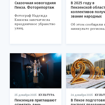
Сказочная новогодняя
В 2025 году в
Пенза. Фоторепортаж
Пензенской област
коллективов полу
Фотограф Надежда
звание народных
Князева запечатлела
праздничное убранство
Об этом сообщили 
улиц.
минкульте региона.
25 декабря 2025
КУЛЬТУРА
24 декабря 2025
КУЛЬТ
Пензенцев приглашают
В Пензе подготовя
отметить день
паспорт празднич