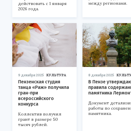
между регионами.
действовать с 1 января
2026 года.
9 декабря 2025
КУЛЬТУРА
8 декабря 2025
КУЛЬТ
Пензенская студия
В Пензе утвержда
танца «Раж» получила
правила содержан
гран-при
памятника Лермон
всероссийского
Документ детализи
конкурса
работы по сохране
памятника.
Коллектив получил
грант в размере 50
тысяч рублей.