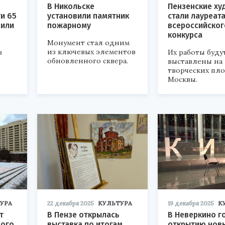
В Никольске
Пензенские ху
и 65
установили памятник
стали лауреат
чили
пожарному
всероссийског
конкурса
Монумент стал одним
из ключевых элементов
в
Их работы буду
обновленного сквера.
выставлены на
творческих пл
Москвы.
УРА
22 декабря 2025
КУЛЬТУРА
19 декабря 2025
К
т
В Пензе открылась
В Неверкино г
ного
выставка по итогам
открытию нов