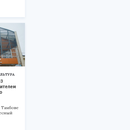
ЛЬТУРА
ЮЗ
дителем
о
в Тамбове
бесный