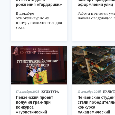
рождения «Гардарики»
оформления улиц
В декабре
Работа начнется уже
этнокультурному
начала следующее г
центру исполняется два
года.
17 декабря 2025
КУЛЬТУРА
17 декабря 2025
КУЛЬТ
Пензенский проект
Пензенские студен
получил гран-при
стали победителя
конкурса
конкурса
«Туристический
«Академический