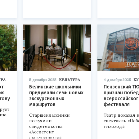
УРА
5 декабря 2025
КУЛЬТУРА
4 декабря 2025
КУ
ют
Белинские школьники
Пензенский Т
ия
придумали семь новых
признан побе
тову
экскурсионных
всероссийског
маршрутов
фестиваля
рует
нию
Старшеклассники
Театр показал 
получили
спектакль «Не
свидетельства
тихоход».
«Ассистент
экскурсовода».