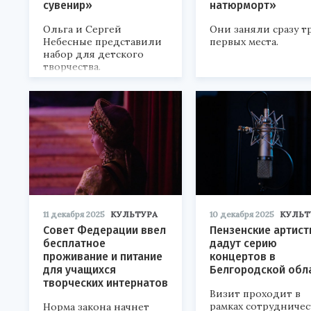
сувенир»
натюрморт»
Ольга и Сергей
Они заняли сразу т
Небесные представили
первых места.
набор для детского
творчества.
11 декабря 2025
КУЛЬТУРА
10 декабря 2025
КУЛЬТ
Совет Федерации ввел
Пензенские артист
бесплатное
дадут серию
проживание и питание
концертов в
для учащихся
Белгородской обл
творческих интернатов
Визит проходит в
рамках сотрудничес
Норма закона начнет