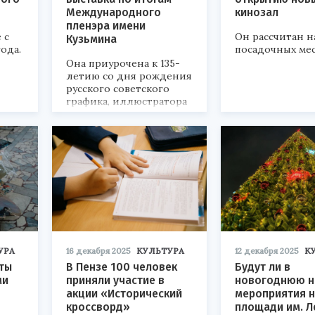
Международного
кинозал
пленэра имени
 с
Он рассчитан н
Кузьмина
ода.
посадочных мес
Она приурочена к 135-
летию со дня рождения
русского советского
графика, иллюстратора
и писателя.
УРА
16 декабря 2025
КУЛЬТУРА
12 декабря 2025
К
ты
В Пензе 100 человек
Будут ли в
ми
приняли участие в
новогоднюю н
акции «Исторический
мероприятия 
кроссворд»
площади им. Л