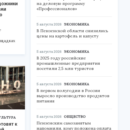
на деловую программу
дожники
«Профессионалов»
ами
о
5 августа 2026
ЭКОНОМИКА
т
В Пензенской области снизились
цены на картофель и капусту
ощадках
5 августа 2026
ЭКОНОМИКА
В 2025 году российские
промышленные предприятия
посетили 2,5 млн туристов
5 августа 2026
ЭКОНОМИКА
В первом полугодии в России
выросло производство продуктов
питания
5 августа 2026
ОБЩЕСТВО
УЛЬТУРА
Пензенским самозанятым
отовят к
напомнили, кому положена оплата
ый