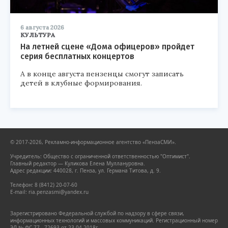
6 августа 2026
КУЛЬТУРА
На летней сцене «Дома офицеров» пройдет
серия бесплатных концертов
А в конце августа пензенцы смогут записать
детей в клубные формирования.
© 2017-2026, Рекламно-информационное агентство «ПензаСМИ».
Учредитель: Общество с ограниченной ответственностью "Оптимист".
Главный редактор — Куликова Елена Муллануровна.
Адрес редакции: 440028, г. Пенза, ул. Германа Титова, д. 9.
Телефон: 8 (8412) 20-07-60
E-mail: ria.penzasmi@yandex.ru
Зарегистрировано Федеральной службой по надзору в сфере связи,
информационных технологий и массовых коммуникаций. Регистрационный номер
ЭЛ № ФС 77 - 72693 от 23.04.2018г.