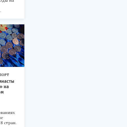
ходы на
.
ПОРТ
мнасты
» на
ом
ованиях
ие
8 стран.