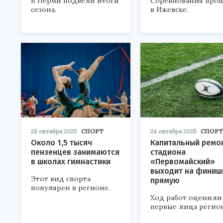
В Перми подвели итоги
Соревнования про
сезона.
в Ижевске.
25 октября 2025
СПОРТ
24 октября 2025
СПОРТ
Около 1,5 тысяч
Капитальный ремо
пензенцев занимаются
стадиона
в школах гимнастики
«Первомайский»
выходит на фини
Этот вид спорта
прямую
популярен в регионе.
Ход работ оценили
первые лица регион