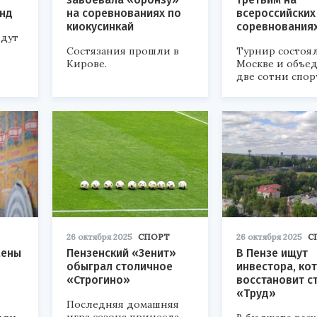
анд
на соревнованиях по
всероссийских
киокусинкай
соревнования
йдут
Состязания прошли в
Турнир состоял
Кирове.
Москве и объе
две сотни спор
26 октября 2025
СПОРТ
26 октября 2025
С
мены
Пензенский «Зенит»
В Пензе ищут
обыграл столичное
инвестора, ко
«Строгино»
восстановит с
«Труд»
Последняя домашняя