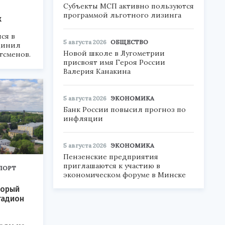
Субъекты МСП активно пользуются
программой льготного лизинга
х
ся в
5 августа 2026
ОБЩЕСТВО
динил
Новой школе в Лугометрии
тсменов.
присвоят имя Героя России
Валерия Канакина
5 августа 2026
ЭКОНОМИКА
Банк России повысил прогноз по
инфляции
5 августа 2026
ЭКОНОМИКА
Пензенские предприятия
приглашаются к участию в
ПОРТ
экономическом форуме в Минске
торый
тадион