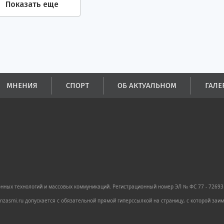
Показать еще
МНЕНИЯ
СПОРТ
ОБ АКТУАЛЬНОМ
ГАЛЕ
ных технологий и массовых коммуникаций. Регистрационный номер ЭЛ № ФС 77 - 72693 
zasmi.ru допускается с обязательной прямой гиперссылкой на страницу, с которой за