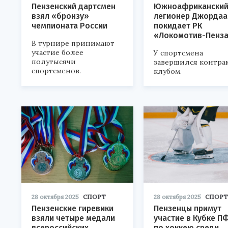
Пензенский дартсмен
Южноафрикански
взял «бронзу»
легионер Джордаа
чемпионата России
покидает РК
«Локомотив-Пенз
В турнире принимают
участие более
У спортсмена
полутысячи
завершился контрак
спортсменов.
клубом.
28 октября 2025
СПОРТ
28 октября 2025
СПОРТ
Пензенские гиревики
Пензенцы примут
взяли четыре медали
участие в Кубке П
всероссийских
по хоккею среди