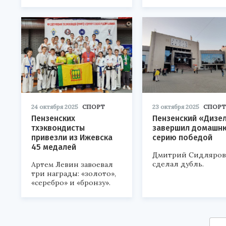
24 октября 2025
СПОРТ
23 октября 2025
СПОРТ
Пензенских
Пензенский «Дизе
тхэквондисты
завершил домашн
привезли из Ижевска
серию победой
45 медалей
Дмитрий Сидляров
сделал дубль.
Артем Левин завоевал
три награды: «золото»,
«серебро» и «бронзу».