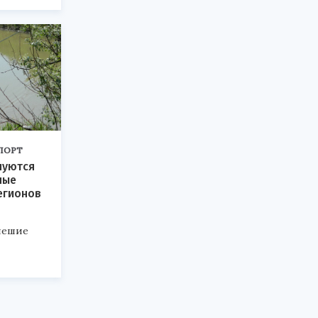
ПОРТ
нуются
ные
регионов
пешие