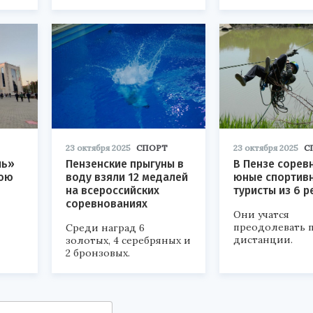
23 октября 2025
СПОРТ
23 октября 2025
С
ль»
Пензенские прыгуны в
В Пензе сорев
юю
воду взяли 12 медалей
юные спортив
на всероссийских
туристы из 6 
соревнованиях
Они учатся
преодолевать 
Среди наград 6
дистанции.
золотых, 4 серебряных и
2 бронзовых.