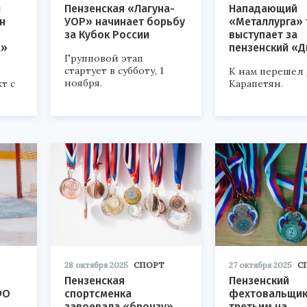
й
Пензенская «Лагуна-
Нападающий
н
УОР» начинает борьбу
«Металлурга» 
за Кубок России
выступает за
а»
пензенский «Д
Групповой этап
стартует в субботу, 1
К нам перешел
ноября.
т с
Карапетян.
28 октября 2025
СПОРТ
27 октября 2025
С
Пензенская
Пензенский
ФО
спортсменка
фехтовальщик
завоевала «бронзу»
третьим на