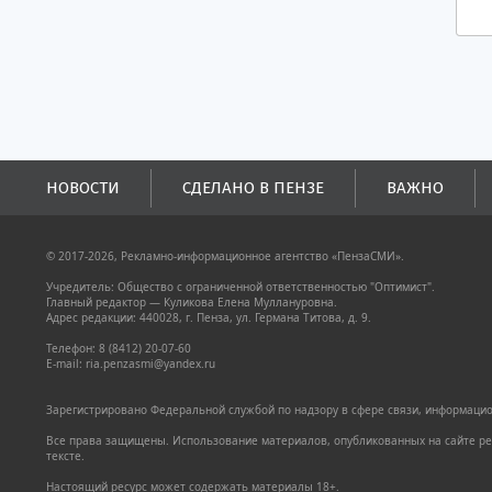
НОВОСТИ
СДЕЛАНО В ПЕНЗЕ
ВАЖНО
© 2017-2026, Рекламно-информационное агентство «ПензаСМИ».
Учредитель: Общество с ограниченной ответственностью "Оптимист".
Главный редактор — Куликова Елена Муллануровна.
Адрес редакции: 440028, г. Пенза, ул. Германа Титова, д. 9.
Телефон: 8 (8412) 20-07-60
E-mail: ria.penzasmi@yandex.ru
Зарегистрировано Федеральной службой по надзору в сфере связи, информацион
Все права защищены. Использование материалов, опубликованных на сайте pen
тексте.
Настоящий ресурс может содержать материалы 18+.