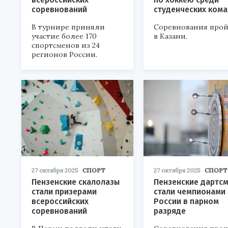
соревнований
студенческих ком
В турнире приняли
Соревнования про
участие более 170
в Казани.
спортсменов из 24
регионов России.
27 октября 2025
СПОРТ
27 октября 2025
СПОРТ
Пензенские скалолазы
Пензенские дартс
стали призерами
стали чемпионами
всероссийских
России в парном
соревнований
разряде