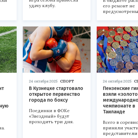
игра сезона принесла
шли
В бюджете рас
удачу клубу.
его ремонт не
предусмотрены
24 октября 2025
СПОРТ
24 октября 2025
С
нт
В Кузнецке стартовало
Пензенские ги
открытое первенство
взяли «золото
города по боксу
международн
шную
чемпионате в
Поединки в ФОКе
Таиланде
«Звездный» будут
проходить три дня.
Всего в соревн
а.
приняли участ
представители 