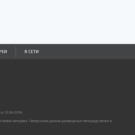
РЕИ
В СЕТИ
от 23.04.2018г.
имствован материал. Гиперссылка должна размещаться непосредственно в