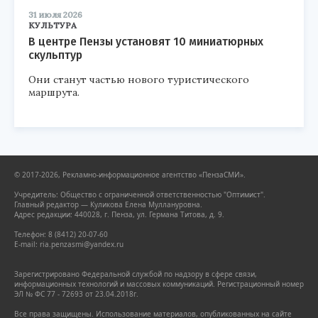
31 июля 2026
КУЛЬТУРА
В центре Пензы установят 10 миниатюрных
скульптур
Они станут частью нового туристического
маршрута.
© 2017-2026, Рекламно-информационное агентство «ПензаСМИ».
Учредитель: Общество с ограниченной ответственностью "Оптимист".
Главный редактор — Куликова Елена Муллануровна.
Адрес редакции: 440028, г. Пенза, ул. Германа Титова, д. 9.
Телефон: 8 (8412) 20-07-60
E-mail: ria.penzasmi@yandex.ru
Зарегистрировано Федеральной службой по надзору в сфере связи,
информационных технологий и массовых коммуникаций. Регистрационный номер
ЭЛ № ФС 77 - 72693 от 23.04.2018г.
Все права защищены. Использование материалов, опубликованных на сайте