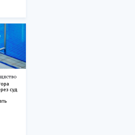
ЩЕСТВО
тора
рез суд
ать