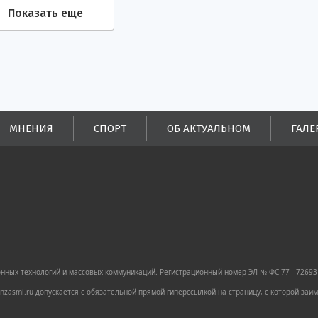
Показать еще
МНЕНИЯ
СПОРТ
ОБ АКТУАЛЬНОМ
ГАЛЕ
ных технологий и массовых коммуникаций. Регистрационный номер ЭЛ № ФС 77 - 72693 
zasmi.ru допускается с обязательной прямой гиперссылкой на страницу, с которой за