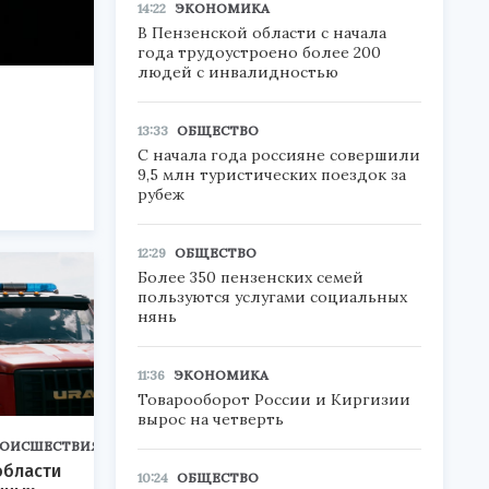
14:22
ЭКОНОМИКА
В Пензенской области с начала
года трудоустроено более 200
людей с инвалидностью
13:33
ОБЩЕСТВО
С начала года россияне совершили
9,5 млн туристических поездок за
рубеж
12:29
ОБЩЕСТВО
Более 350 пензенских семей
пользуются услугами социальных
нянь
11:36
ЭКОНОМИКА
Товарооборот России и Киргизии
вырос на четверть
ОИСШЕСТВИЯ
области
10:24
ОБЩЕСТВО