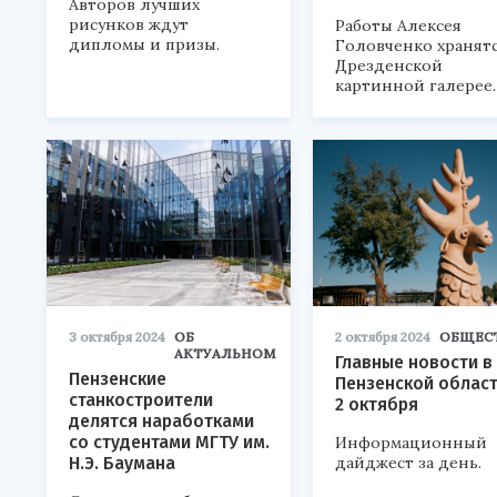
Авторов лучших
рисунков ждут
Работы Алексея
дипломы и призы.
Головченко хранятс
Дрезденской
картинной галерее.
3 октября 2024
ОБ
2 октября 2024
ОБЩЕС
АКТУАЛЬНОМ
Главные новости в
Пензенские
Пензенской област
станкостроители
2 октября
делятся наработками
со студентами МГТУ им.
Информационный
Н.Э. Баумана
дайджест за день.