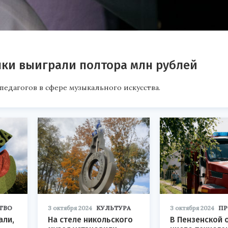
ки выиграли полтора млн рублей
едагогов в сфере музыкального искусства.
ТВО
3 октября 2024
КУЛЬТУРА
3 октября 2024
ПР
али,
На стеле никольского
В Пензенской 