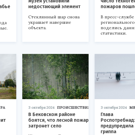
музея установили
число техноге
абье
недостающий элемент
пожаров пошл
Стеклянный шар снова
В пресс-службе
украшает навершие
регионального
ода
объекта.
поделись дан
ные.
статистики.
РА
3 октября 2024
ПРОИСШЕСТВИЯ
3 октября 2024
М
В Бековском районе
Глава
вит
боятся, что лесной пожар
Роспотребнад
затронет село
предупредила 
гриппа