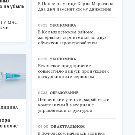
нных
В Пензе на улице Карла Маркса на
о на убыль
два дня изменят схему движения
 ГУ МЧС
09:23
ЭКОНОМИКА
ными
В Колышлейском районе
завершают строительство двух
объектов агропереработки
08:28
ЭКОНОМИКА
Бековское предприятие
совместило выпуск продукции с
экскурсионным сервисом
07:33
ОБРАЗОВАНИЕ
Пензенские ученые разработали
композитный материал с
ЕДИЦИНА
управляемой структурой
зора
о волне
06:00
ОБ АКТУАЛЬНОМ
В Жуковском началась заливка