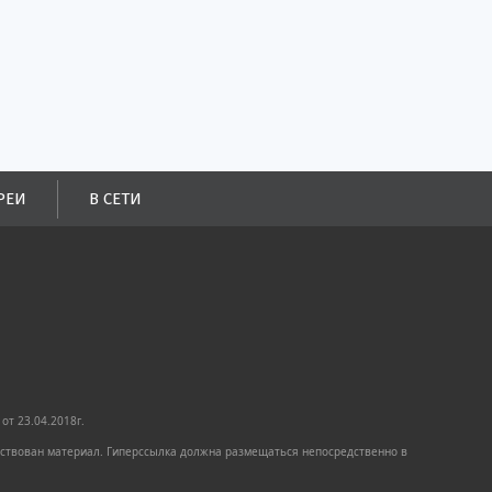
РЕИ
В СЕТИ
от 23.04.2018г.
имствован материал. Гиперссылка должна размещаться непосредственно в