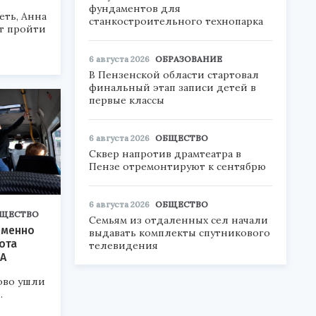
фундаментов для
еть, Анна
станкостроительного технопарка
т пройти
6 августа 2026
ОБРАЗОВАНИЕ
В Пензенской области стартовал
финальный этап записи детей в
первые классы
6 августа 2026
ОБЩЕСТВО
Сквер напротив драмтеатра в
Пензе отремонтируют к сентябрю
6 августа 2026
ОБЩЕСТВО
ЩЕСТВО
Семьям из отдаленных сел начали
еменно
выдавать комплекты спутникового
ота
телевидения
А
ово ушли
.