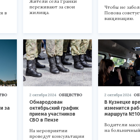
Жители села Гранки
переживают за свои
Чтобы не забол
жилища.
я в
Попова советуе
вакцинацию.
ТВО
2 октября 2024
ОБЩЕСТВО
2 октября 2024
ОБ
Обнародован
В Кузнецке вр
и за
октябрьский график
изменится раб
приема участников
маршрута №10
СВО в Пензе
Водители масс
на больничный
На мероприятии
проведут консультации