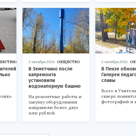
ШЕСТВИЯ
2 октября 2024
ОБЩЕСТВО
2 октября 2024
ОБ
оителей
В Земетчино после
В Пензе обнов
лько
капремонта
Галерея педаг
установили
славы
водонапорную башню
Всего в Учител
озик».
сквере появитс
На ремонтные работы и
фотографий и 
закупку оборудования
направили более двух
млн рублей.