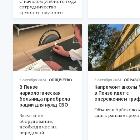
С началом учебного года
сотрудничество
крупного научного
центра страны и
станкостроительного
завода вышло на новый
уровень.
2 октября 2024
ОБЩЕСТВО
2 октября 2024
ОБРАЗО
В Пензе
Капремонт школы
наркологическая
в Пензе идет с
больница приобрела
опережением гра
рации для нужд СВО
Объект в Арбеково 
сдать раньше срока.
Закуплено
оборудование,
необходимое на
передовой.