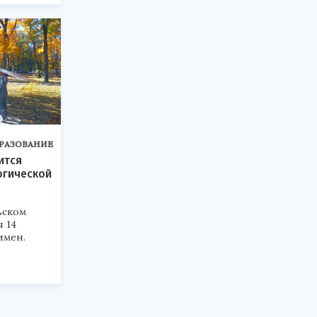
РАЗОВАНИЕ
ится
огической
ьском
я 14
имен.