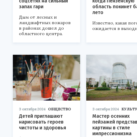
соцсетях на сильный
когда Пензенскую
запах гари
область покинет б
лето
Дым от лесных и
ландшафтных пожаров
Известно, какая пог
в районах дошел до
ожидается в выход
областного центра.
3 октября 2024
ОБЩЕСТВО
3 октября 2024
КУЛЬТУ
Детей приглашают
Мастер осенних
нарисовать героев
пейзажей предста
чистоты и здоровья
картины в стиле
импрессионизма