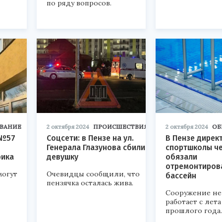
по ряду вопросов.
ВАНИЕ
2 октября 2024
ПРОИСШЕСТВИЯ
2 октября 2024
ОБ
 №57
Соцсети: в Пензе на ул.
В Пензе дирек
Генерала Глазунова сбили
спортшколы че
фика
девушку
обязали
отремонтиров
могут
Очевидцы сообщили, что
бассейн
пензячка осталась жива.
Сооружение не
работает с лета
прошлого года.