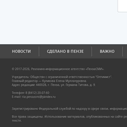
НОВОСТИ
СДЕЛАНО В ПЕНЗЕ
ВАЖНО
© 2017-2026, Рекламно-информационное агентство «ПензаСМИ».
Учредитель: Общество с ограниченной ответственностью "Оптимист".
Главный редактор — Куликова Елена Муллануровна.
Адрес редакции: 440028, г. Пенза, ул. Германа Титова, д. 9.
Телефон: 8 (8412) 20-07-60
E-mail: ria.penzasmi@yandex.ru
Зарегистрировано Федеральной службой по надзору в сфере связи, информацион
Все права защищены. Использование материалов, опубликованных на сайте pen
тексте.