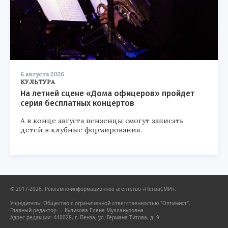
6 августа 2026
КУЛЬТУРА
На летней сцене «Дома офицеров» пройдет
серия бесплатных концертов
А в конце августа пензенцы смогут записать
детей в клубные формирования.
© 2017-2026, Рекламно-информационное агентство «ПензаСМИ».
Учредитель: Общество с ограниченной ответственностью "Оптимист".
Главный редактор — Куликова Елена Муллануровна.
Адрес редакции: 440028, г. Пенза, ул. Германа Титова, д. 9.