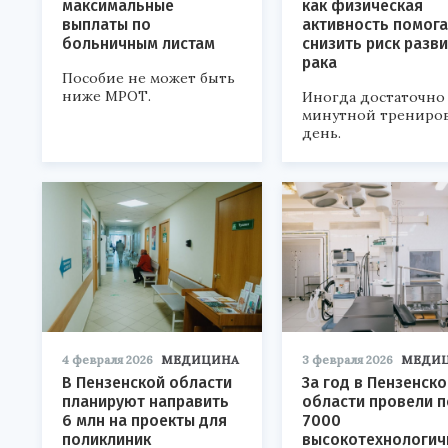
максимальные
как физическая
выплаты по
активность помога
больничным листам
снизить риск разв
рака
Пособие не может быть
ниже МРОТ.
Иногда достаточно 
минутной трениров
день.
4 февраля 2026
МЕДИЦИНА
3 февраля 2026
МЕДИ
В Пензенской области
За год в Пензенско
планируют направить
области провели п
6 млн на проекты для
7000
поликлиник
высокотехнологич