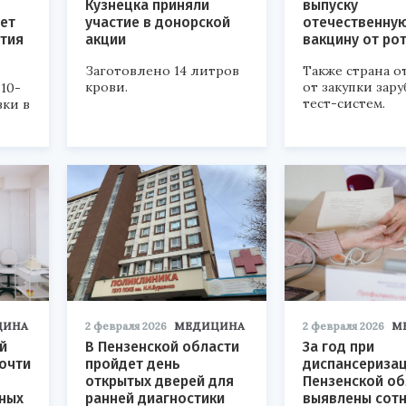
Кузнецка приняли
выпуску
ет
участие в донорской
отечественну
ития
акции
вакцину от ро
Заготовлено 14 литров
Также страна о
крови.
от закупки зар
10-
тест-систем.
ки в
ЦИНА
2 февраля 2026
МЕДИЦИНА
2 февраля 2026
М
й
В Пензенской области
За год при
очти
пройдет день
диспансеризац
открытых дверей для
Пензенской об
ных
ранней диагностики
выявлены сот