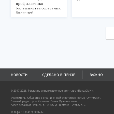
профилактика
большинства серьезных
болезней.
НОВОСТИ
СДЕЛАНО В ПЕНЗЕ
ВАЖНО
© 2017-2026, Рекламно-информационное агентство «ПензаСМИ».
Учредитель: Общество с ограниченной ответственностью "Оптимист".
Главный редактор — Куликова Елена Муллануровна.
Адрес редакции: 440028, г. Пенза, ул. Германа Титова, д. 9.
Телефон: 8 (8412) 20-07-60