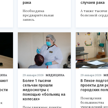
рака
случаев рака
Необходима
А также тысячи
предварительная
болезней сердц
запись.
.
ИНА
29 января 2026
МЕДИЦИНА
29 января 2026
М
шают
Более 1 тысячи
В Пензе подго
сельчан прошли
проекты для р
ости
медосмотры с
городских пол
помощью «больниц на
Помещения
колесах»
большинства
 к
учреждений ну
Передвижные пункты