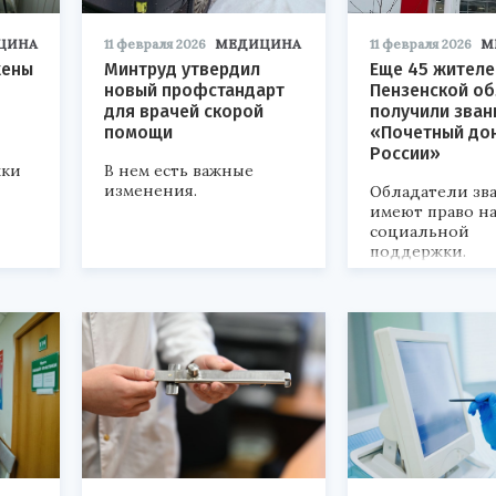
ЦИНА
11 февраля 2026
МЕДИЦИНА
11 февраля 2026
М
жены
Минтруд утвердил
Еще 45 жителе
новый профстандарт
Пензенской об
для врачей скорой
получили зван
помощи
«Почетный до
России»
жки
В нем есть важные
изменения.
Обладатели зв
имеют право на
социальной
поддержки.