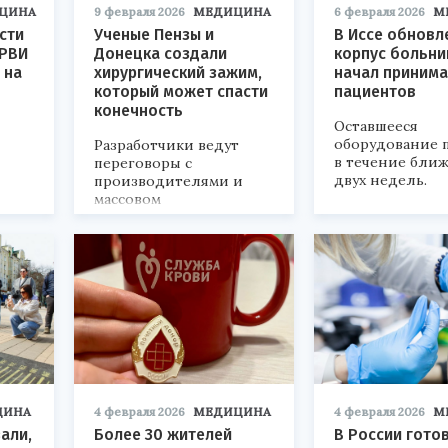
ЦИНА
9 февраля 2026
МЕДИЦИНА
6 февраля 2026
М
сти
Ученые Пензы и
В Иссе обновл
ОРВИ
Донецка создали
корпус больн
 на
хирургический зажим,
начал принима
который может спасти
пациентов
конечность
Оставшееся
оборудование 
Разработчики ведут
в течение бли
переговоры с
двух недель.
производителями и
массовом
использовании
изобретения.
ЦИНА
4 февраля 2026
МЕДИЦИНА
4 февраля 2026
М
али,
Более 30 жителей
В России готов