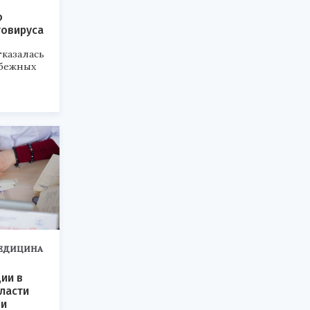
ю
товируса
тказалась
убежных
ЕДИЦИНА
ии в
ласти
ни