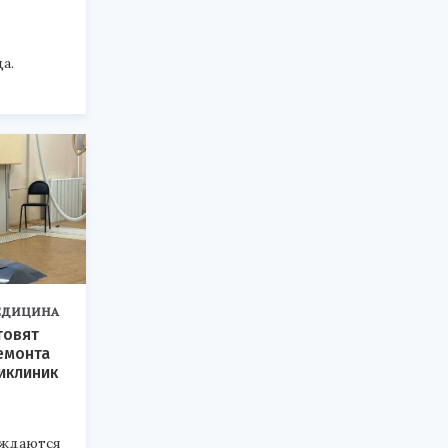
а.
ЕДИЦИНА
товят
емонта
иклиник
ждаются