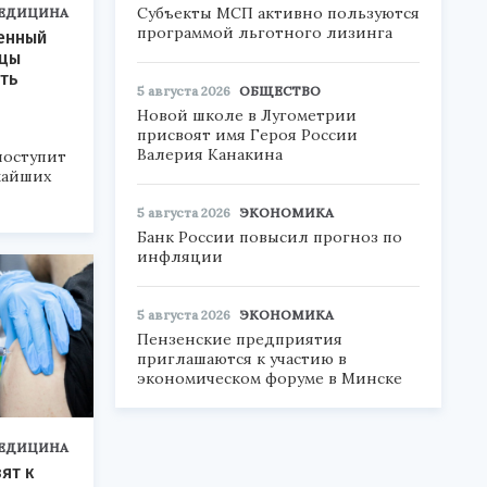
Субъекты МСП активно пользуются
ЕДИЦИНА
программой льготного лизинга
енный
ицы
ть
5 августа 2026
ОБЩЕСТВО
Новой школе в Лугометрии
присвоят имя Героя России
Валерия Канакина
поступит
жайших
5 августа 2026
ЭКОНОМИКА
Банк России повысил прогноз по
инфляции
5 августа 2026
ЭКОНОМИКА
Пензенские предприятия
приглашаются к участию в
экономическом форуме в Минске
ЕДИЦИНА
ят к