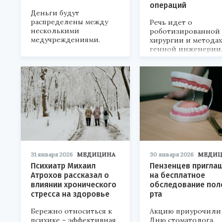
операций
Деньги будут
распределены между
Речь идет о
несколькими
роботизированной
медучреждениями.
хирургии и методах
генной инженерии
31 января 2026
МЕДИЦИНА
30 января 2026
МЕДИЦ
Психиатр Михаил
Пензенцев пригла
Атрохов рассказал о
на бесплатное
влиянии хронического
обследование пол
стресса на здоровье
рта
Бережно относиться к
Акцию приурочили
психике – эффективная
Дню стоматолога.