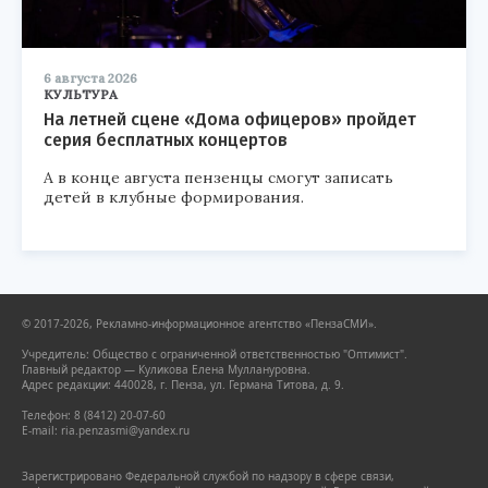
6 августа 2026
КУЛЬТУРА
На летней сцене «Дома офицеров» пройдет
серия бесплатных концертов
А в конце августа пензенцы смогут записать
детей в клубные формирования.
© 2017-2026, Рекламно-информационное агентство «ПензаСМИ».
Учредитель: Общество с ограниченной ответственностью "Оптимист".
Главный редактор — Куликова Елена Муллануровна.
Адрес редакции: 440028, г. Пенза, ул. Германа Титова, д. 9.
Телефон: 8 (8412) 20-07-60
E-mail: ria.penzasmi@yandex.ru
Зарегистрировано Федеральной службой по надзору в сфере связи,