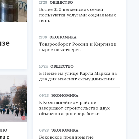
12:29
ОБЩЕСТВО
Более 350 пензенских семей
пользуются услугами социальных
нянь
11:36
ЭКОНОМИКА
нзе
Товарооборот России и Киргизии
вырос на четверть
10:24
ОБЩЕСТВО
В Пензе на улице Карла Маркса на
два дня изменят схему движения
09:23
ЭКОНОМИКА
В Колышлейском районе
завершают строительство двух
объектов агропереработки
08:28
ЭКОНОМИКА
ЖНО
Бековское предприятие
ли с