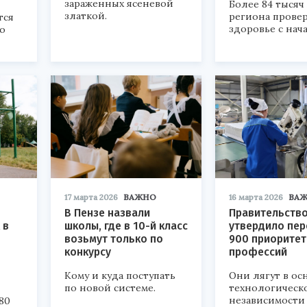
зараженных ясеневой
Более 84 тысяч
златкой.
региона прове
тся
здоровье с нача
о
17 марта 2026
ВАЖНО
16 марта 2026
ВА
В Пензе назвали
Правительств
 в
школы, где в 10-й класс
утвердило пер
возьмут только по
900 приорите
конкурсу
профессий
Кому и куда поступать
Они лягут в ос
по новой системе.
технологическ
независимости 
80