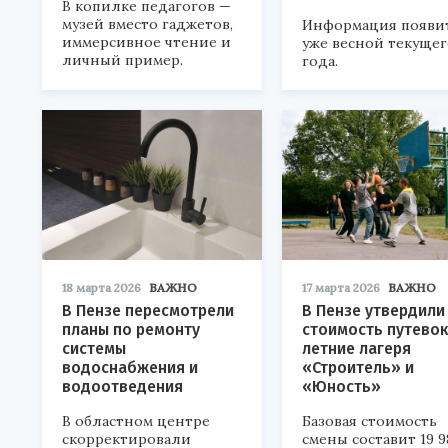
В копилке педагогов —
музей вместо гаджетов,
Информация появи
иммерсивное чтение и
уже весной текущег
личный пример.
года.
18 марта 2026
ВАЖНО
17 марта 2026
ВАЖНО
В Пензе пересмотрели
В Пензе утвердили
планы по ремонту
стоимость путевок
системы
летние лагеря
водоснабжения и
«Строитель» и
водоотведения
«Юность»
В областном центре
Базовая стоимость
скорректировали
смены составит 19 9