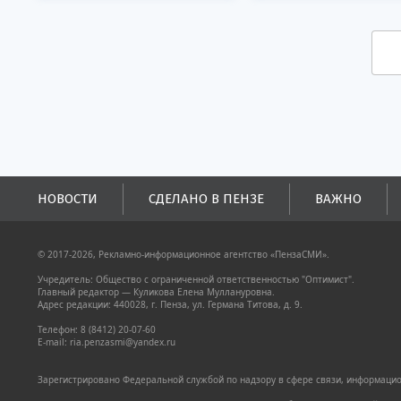
жизнью.
НОВОСТИ
СДЕЛАНО В ПЕНЗЕ
ВАЖНО
© 2017-2026, Рекламно-информационное агентство «ПензаСМИ».
Учредитель: Общество с ограниченной ответственностью "Оптимист".
Главный редактор — Куликова Елена Муллануровна.
Адрес редакции: 440028, г. Пенза, ул. Германа Титова, д. 9.
Телефон: 8 (8412) 20-07-60
E-mail: ria.penzasmi@yandex.ru
Зарегистрировано Федеральной службой по надзору в сфере связи, информацион