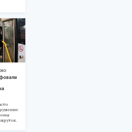
ЖНО
афовали
на
асто
арушение
роны
ршруток.