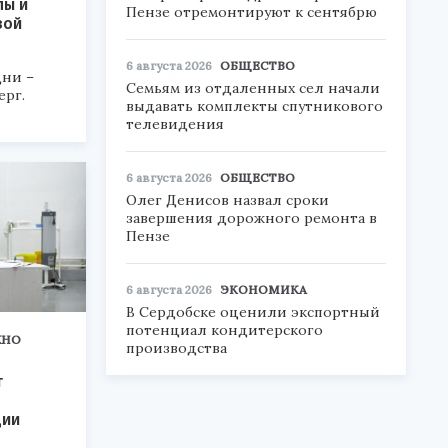
пы и
Пензе отремонтируют к сентябрю
вой
6 августа 2026
ОБЩЕСТВО
ни –
Семьям из отдаленных сел начали
ерг.
выдавать комплекты спутникового
телевидения
6 августа 2026
ОБЩЕСТВО
Олег Денисов назвал сроки
завершения дорожного ремонта в
Пензе
6 августа 2026
ЭКОНОМИКА
В Сердобске оценили экспортный
потенциал кондитерского
ЖНО
производства
т
ции