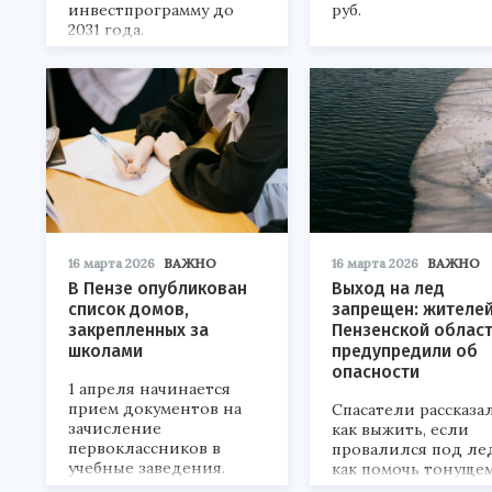
инвестпрограмму до
руб.
2031 года.
16 марта 2026
ВАЖНО
16 марта 2026
ВАЖНО
В Пензе опубликован
Выход на лед
список домов,
запрещен: жителе
закрепленных за
Пензенской облас
школами
предупредили об
опасности
1 апреля начинается
прием документов на
Спасатели рассказа
зачисление
как выжить, если
первоклассников в
провалился под лед
учебные заведения.
как помочь тонущем
не рискуя собствен