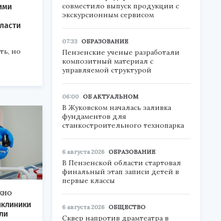
совместило выпуск продукции с
ими
экскурсионным сервисом
ласти
07:33
ОБРАЗОВАНИЕ
ь, но
Пензенские ученые разработали
композитный материал с
управляемой структурой
06:00
ОБ АКТУАЛЬНОМ
В Жуковском началась заливка
фундаментов для
станкостроительного технопарка
6 августа 2026
ОБРАЗОВАНИЕ
В Пензенской области стартовал
финальный этап записи детей в
первые классы
ЖНО
иклиники
6 августа 2026
ОБЩЕСТВО
ли
Сквер напротив драмтеатра в