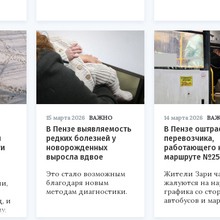
15 марта 2026
ВАЖНО
14 марта 2026
ВА
В Пензе выявляемость
В Пензе оштр
й
редких болезней у
перевозчика,
ти
новорожденных
работающего 
выросла вдвое
маршруте №25
Это стало возможным
Жители Зари ч
благодаря новым
жалуются на н
ли,
методам диагностики.
графика со сто
автобусов и ма
, и
у,
ной