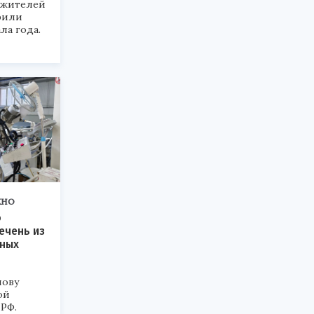
 жителей
рили
ла года.
ЖНО
о
ечень из
тных
нову
ой
РФ.