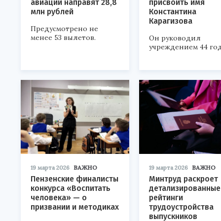
авиации направят 28,8
присвоить имя
млн рублей
Константина
Карагизова
Предусмотрено не
менее 53 вылетов.
Он руководил
учреждением 44 год
19 марта 2026
ВАЖНО
19 марта 2026
ВАЖНО
Пензенские финалисты
Минтруд раскроет
конкурса «Воспитать
детализированные
человека» — о
рейтинги
призвании и методиках
трудоустройства
выпускников