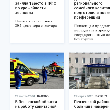
заняла 1 место в ПФО
регионального
по урожайности
семейного капита
зерновых
подготовили новы
преференции
Показатель составил
39,5 центнера с гектара.
Пензенцам предла
передавать в аренд
государственную з
без торгов.
22 марта 2026
ВАЖНО
21 марта 2026
ВАЖНО
В Пензенской области
Пензенской район
на работу санитарной
больнице намерен