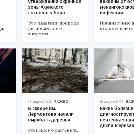
утверждении охранной
вакцины от ос
зоны Ахунского
менингококко
соснового бора
инфекции
Это памятник природы
Прививочные д
а.
регионального
вторник и четв
значения.
18 марта 2026
ВАЖНО
18 марта 2026
ВА
В сквере им.
Какие болезни
Лермонтова начали
диагностирую
вырубать деревья
пензенцам при
диспансериза
Речь идет о растениях,