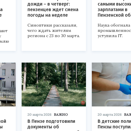
дожди – в четверг:
самыми высок
ла
пензенцев ждет смена
зарплатами в
е
погоды на неделе
Пензенской об
Синоптики рассказали,
Наука обогнала
чего ждать жителям
промышленност
гают
региона с 23 по 30 марта.
уступила IT.
у
емлю
20 марта 2026
ВАЖНО
20 марта 2026
ВА
ной
В Пензе подготовили
В детские пол
ы
документы об
Пензы поступи