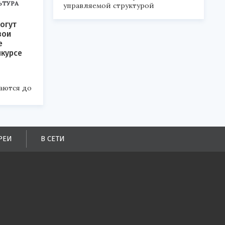
ЬТУРА
управляемой структурой
огут
вои
е
нкурсе
аются до
РЕИ
В СЕТИ