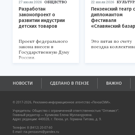
27 июля 2026
ОБЩЕСТВО
22 июля 2026
КУЛЬТУР
Разработан
Пензенский театр 
законопроект о
дипломантом
развитии индустрии
фестиваля
детских товаров
«Славянский база
Проект федерального
Это пятая по счету
закона внесен в
поездка коллектива
Государственную Думу
России.
НОВОСТИ
СДЕЛАНО В ПЕНЗЕ
ВАЖНО
© 2017-2026, Рекламно-информационное агентство «ПензаСМИ».
Учредитель: Общество с ограниченной ответственностью "Оптимист".
Главный редактор — Куликова Елена Муллануровна.
Адрес редакции: 440028, г. Пенза, ул. Германа Титова, д. 9.
Телефон: 8 (8412) 20-07-60
E-mail: ria.penzasmi@yandex.ru