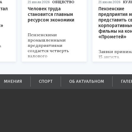
А
21 июля 2026
ОБЩЕСТВО
21 июля 2026
КУЛ
стал
Человек труда
Пензенские
становится главным
предприятия м
ресурсом экономики
представить с
р»
корпоративны
фильмы на ко
Пензенскими
«Прометей»
промышленными
предприятиями
.
создается четверть
Заявки приним
валового
15 августа.
регионального
продукта и
обеспечивается до
половины налоговых
МНЕНИЯ
СПОРТ
ОБ АКТУАЛЬНОМ
ГАЛЕ
поступлений в
бюджеты всех уровней.