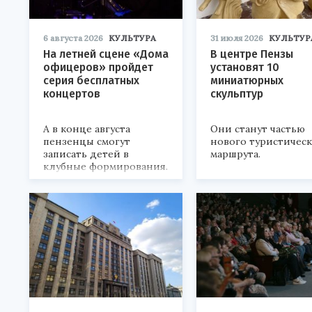
6 августа 2026
КУЛЬТУРА
31 июля 2026
КУЛЬТУР
На летней сцене «Дома
В центре Пензы
офицеров» пройдет
установят 10
серия бесплатных
миниатюрных
концертов
скульптур
А в конце августа
Они станут частью
пензенцы смогут
нового туристичес
записать детей в
маршрута.
клубные формирования.