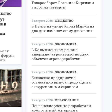
Товарооборот России и Киргизии
вырос на четверть
ЕСТВО
ут
7 августа 2026
ОБЩЕСТВО
ие в
В Пензе на улице Карла Маркса на
два дня изменят схему движения
ком
7 августа 2026
ЭКОНОМИКА
В Колышлейском районе
меет
завершают строительство двух
а форума
объектов агропереработки
ого
6».
7 августа 2026
ЭКОНОМИКА
Бековское предприятие
совместило выпуск продукции с
экскурсионным сервисом
7 августа 2026
ОБРАЗОВАНИЕ
Пензенские ученые разработали
композитный материал с