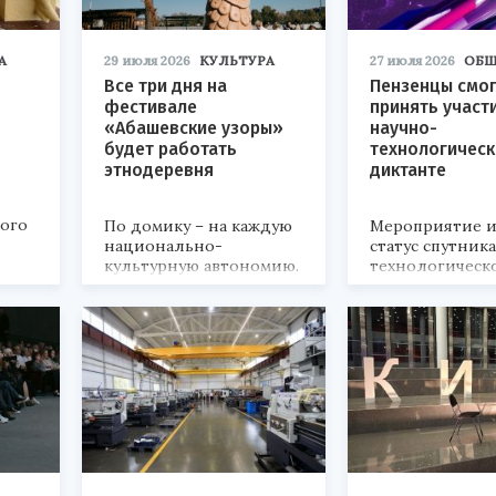
А
29 июля 2026
КУЛЬТУРА
27 июля 2026
ОБЩ
Все три дня на
Пензенцы смог
фестивале
принять участ
«Абашевские узоры»
научно-
будет работать
технологичес
этнодеревня
диктанте
кого
По домику – на каждую
Мероприятие и
национально-
статус спутник
культурную автономию.
технологическ
развития
«Технопром-202