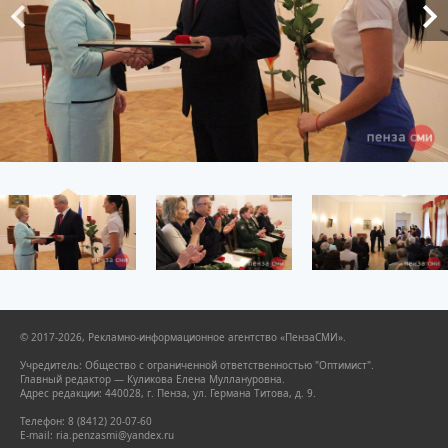
© 2017-2026, Рекламно-информационное агентство «ПензаСМИ».
Учредитель: Общество с ограниченной ответственностью "Оптимист".
Главный редактор — Куликова Елена Муллануровна.
Адрес редакции: 440028, г. Пенза, ул. Германа Титова, д. 9.
Телефон: 8 (8412) 20-07-60
E-mail: ria.penzasmi@yandex.ru