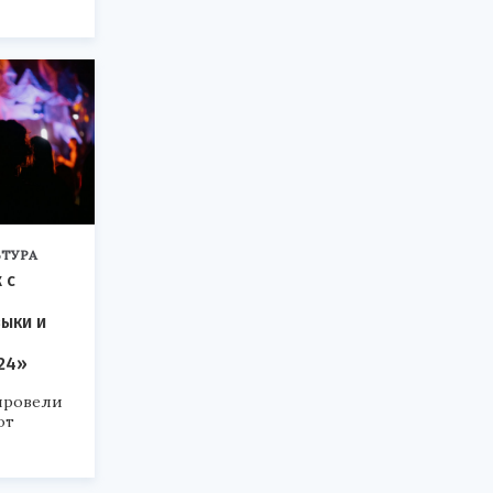
ТУРА
 с
ыки и
024»
провели
от