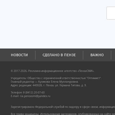
НОВОСТИ
СДЕЛАНО В ПЕНЗЕ
ВАЖНО
© 2017-2026, Рекламно-информационное агентство «ПензаСМИ».
Учредитель: Общество с ограниченной ответственностью "Оптимист".
Главный редактор — Куликова Елена Муллануровна.
Адрес редакции: 440028, г. Пенза, ул. Германа Титова, д. 9.
Телефон: 8 (8412) 20-07-60
E-mail: ria.penzasmi@yandex.ru
Зарегистрировано Федеральной службой по надзору в сфере связи, информацион
Все права защищены. Использование материалов, опубликованных на сайте pen