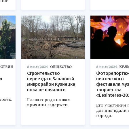
ение
СТВИЯ
8 июля 2024
ОБЩЕСТВО
8 июля 2024
КУЛЬ
Строительство
Фоторепортаж
л
переезда в Западный
пензенского
микрорайон Кузнецка
фестиваля муз
пока не началось
творчества
«Lesinteres-2
ловек.
Глава города назвал
причины задержки.
Его участники 
два дня вдали 
города.