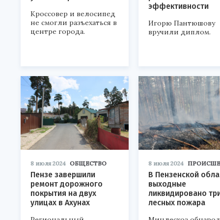
эффективности
Кроссовер и велосипед
не смогли разъехаться в
Игорю Пантюшову
центре города.
вручили диплом.
8 июля 2024
ОБЩЕСТВО
8 июля 2024
ПРОИСШЕ
Пензе завершили
В Пензенской обла
ремонт дорожного
выходные
покрытия на двух
ликвидировано тр
улицах в Ахунах
лесных пожара
Региональный
Минлесхоз обнаро