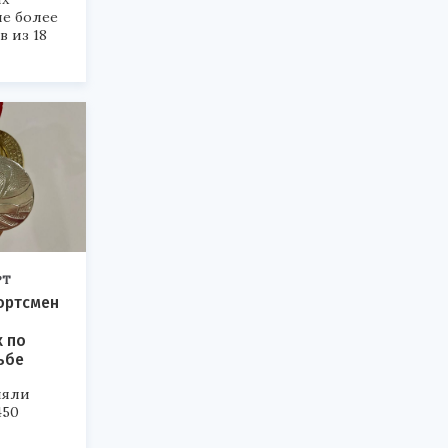
ие более
в из 18
РТ
ортсмен
 по
ьбе
няли
450