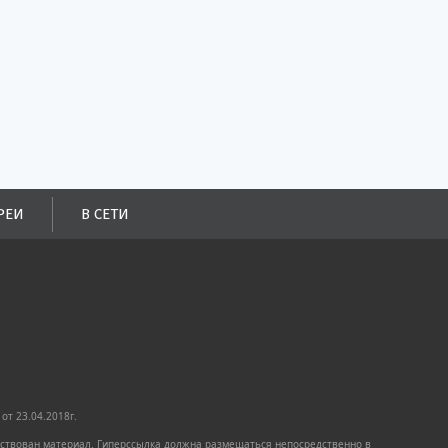
РЕИ
В СЕТИ
от 23.04.2018г.
имствован материал. Гиперссылка должна размещаться непосредственно в