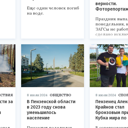
верности.
Еще один человек погиб
Фоторепорта
на воде.
Праздник выпа
понедельник, 
ЗАГСы не работ
сделано исклю
СТВИЯ
8 июля 2024
ОБЩЕСТВО
8 июля 2024
СПО
сти за
В Пензенской области
Пензенец Алек
в 2023 году снова
Крайнов стал
и
уменьшилось
бронзовым пр
население
Кубка мира по
довал
Пензастат поделился
В соревновани