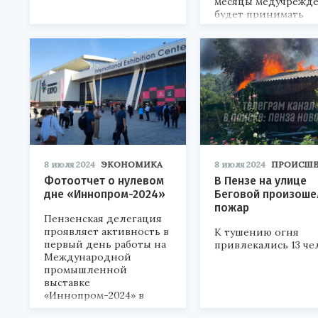
месяцы медучрежд
будет принимать
пациентов.
8 июля 2024
ЭКОНОМИКА
8 июля 2024
ПРОИСШЕ
Фотоотчет о нулевом
В Пензе на улице
дне «Иннопром-2024»
Беговой произоше
пожар
Пензенская делегация
проявляет активность в
К тушению огня
первый день работы на
привлекались 13 че
Международной
промышленной
выставке
«Иннопром-2024» в
Екатеринбурге.