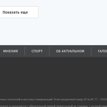
Показать еще
МНЕНИЯ
СПОРТ
ОБ АКТУАЛЬНОМ
ГАЛЕ
ных технологий и массовых коммуникаций. Регистрационный номер ЭЛ № ФС 77 - 72693 
zasmi.ru допускается с обязательной прямой гиперссылкой на страницу, с которой за