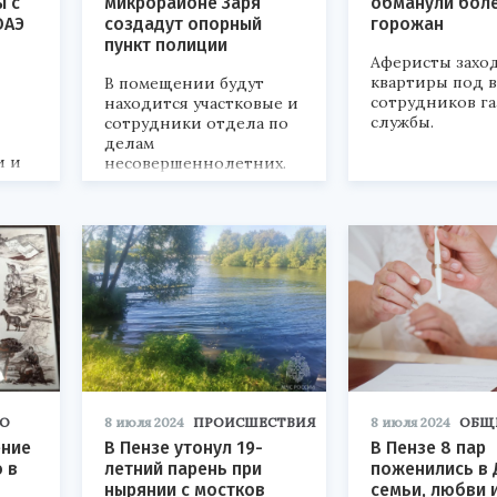
ы с
микрорайоне Заря
обманули боле
ОАЭ
создадут опорный
горожан
пункт полиции
Аферисты заход
квартиры под 
В помещении будут
сотрудников г
находится участковые и
службы.
сотрудники отдела по
делам
и и
несовершеннолетних.
дью
ров.
О
8 июля 2024
ПРОИСШЕСТВИЯ
8 июля 2024
ОБЩ
ение
В Пензе утонул 19-
В Пензе 8 пар
о в
летний парень при
поженились в 
нырянии с мостков
семьи, любви 