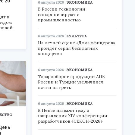
е 20
6 августа 2026
ЭКОНОМИКА
В России технологии
синхронизируют с
ят в
промышленностью
видом
азовой
6 августа 2026
КУЛЬТУРА
На летней сцене «Дома офицеров»
пройдет серия бесплатных
концертов
6 августа 2026
ЭКОНОМИКА
Товарооборот продукции АПК
России и Турции увеличился
почти на треть
6 августа 2026
ЭКОНОМИКА
В Пензе назвали тему и
ЕСТВО
направления XIV конференции
разработчиков «СЕКОН-2026»
День
и