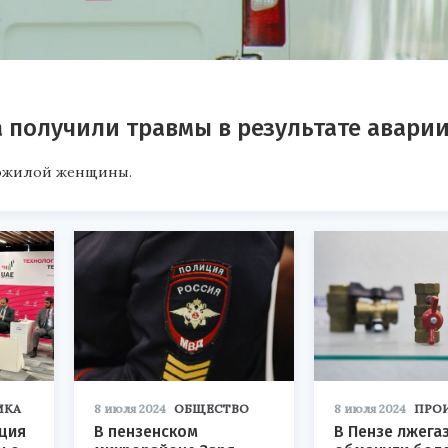
 получили травмы в результате авари
пожилой женщины.
ИКА
8 июля 2024
ОБЩЕСТВО
8 июля 2024
ПРО
ация
В пензенском
В Пензе лжега