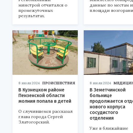
минстрой отчитался о
данные по местам и
промежуточных
площади возгорани
результатах.
8 июля 2024
ПРОИСШЕСТВИЯ
8 июля 2024
МЕДИЦИ
В Кузнецком районе
В Земетчинской
Пензенской области
больнице
молния попала в детей
продолжается отд
нового корпуса
О случившемся рассказал
сосудистого
глава города Сергей
отделения
Златогорский.
Уже в ближайшие