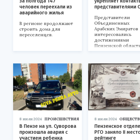
за полгода 147
укрепляет контакт
человек переехали из
представителями 
аварийного жилья
Представители
Объединенных
В регионе продолжают
Арабских Эмиратов
строить дома для
интересовались
переселенцев.
достижениями
Пензенской област
представили
масштабную
национальную
экспозицию площа
свыше 1 000 кв. мет
8 июля 2024
ПРОИСШЕСТВИЯ
8 июля 2024
ОБЩЕСТВ
В Пензе на ул. Суворова
Пензенское отдел
произошла авария с
РГО заняло II мест
участием ребенка
рейтинге