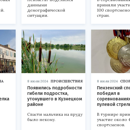
данными
приняли участ
й.
демографической
100 спортсмено
ситуации.
стран.
НА
8 июля 2024
ПРОИСШЕСТВИЯ
8 июля 2024
СПО
Появились подробности
Пензенский сп
гибели подростка,
победил в
елка
утонувшего в Кузнецком
соревнованиях
районе
пулевой стрел
Спасти мальчика на пруду
В турнире при
было некому.
участие около 
спортсменов.