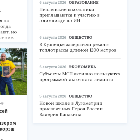
6 августа 2026
ОБРАЗОВАНИЕ
Пензенские школьники
ж
приглашаются к участию в
олимпиаде по ИИ
л на
когда
ают, но
чение.
6 августа 2026
ОБЩЕСТВО
В Кузнецке завершили ремонт
теплотрассы длиной 1200 метров
6 августа 2026
ЭКОНОМИКА
Субъекты МСП активно пользуются
программой льготного лизинга
5 августа 2026
ОБЩЕСТВО
Новой школе в Лугометрии
РТ
присвоят имя Героя России
сей
Валерия Канакина
изером
 корэш
ях