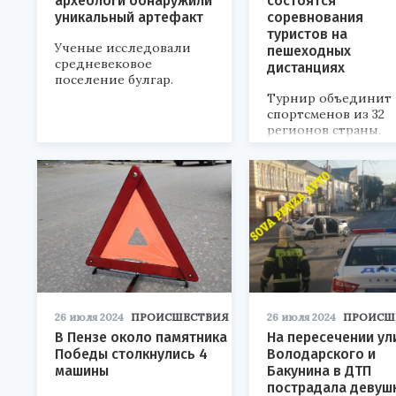
археологи обнаружили
состоятся
уникальный артефакт
соревнования
туристов на
Ученые исследовали
пешеходных
средневековое
дистанциях
поселение булгар.
Турнир объединит
спортсменов из 32
регионов страны.
26 июля 2024
ПРОИСШЕСТВИЯ
26 июля 2024
ПРОИСШ
В Пензе около памятника
На пересечении ул
Победы столкнулись 4
Володарского и
машины
Бакунина в ДТП
пострадала девуш