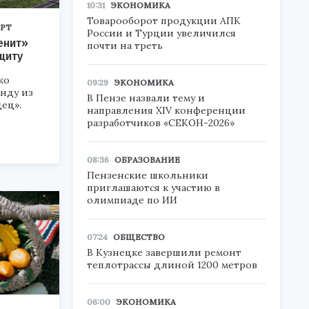
10:31
ЭКОНОМИКА
Товарооборот продукции АПК
РТ
России и Турции увеличился
енит»
почти на треть
щиту
ко
09:29
ЭКОНОМИКА
нду из
В Пензе назвали тему и
ец».
направления XIV конференции
разработчиков «СЕКОН-2026»
08:36
ОБРАЗОВАНИЕ
Пензенские школьники
приглашаются к участию в
олимпиаде по ИИ
07:24
ОБЩЕСТВО
В Кузнецке завершили ремонт
теплотрассы длиной 1200 метров
06:00
ЭКОНОМИКА