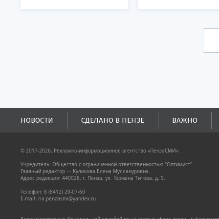
НОВОСТИ
СДЕЛАНО В ПЕНЗЕ
ВАЖНО
© 2017-2026, Рекламно-информационное агентство «ПензаСМИ».
Учредитель: Общество с ограниченной ответственностью "Оптимист".
Главный редактор — Куликова Елена Муллануровна.
Адрес редакции: 440028, г. Пенза, ул. Германа Титова, д. 9.
Телефон: 8 (8412) 20-07-60
E-mail: ria.penzasmi@yandex.ru