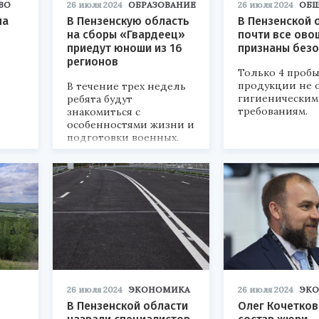
ВО
26 июля 2024
ОБРАЗОВАНИЕ
26 июля 2024
ОБ
на
В Пензенскую область
В Пензенской 
на сборы «Гвардеец»
почти все ово
приедут юноши из 16
признаны без
регионов
Только 4 проб
продукции не 
В течение трех недель
гигиеническим
ребята будут
требованиям.
знакомиться с
особенностями жизни и
подготовки военных.
26 июля 2024
ЭКОНОМИКА
26 июля 2024
ЭК
В Пензенской области
Олег Кочетков