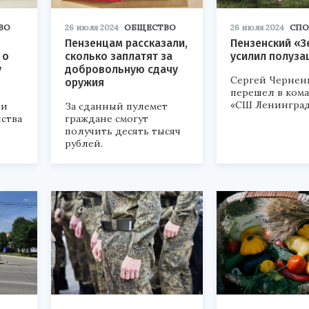
ВО
26 июля 2024
ОБЩЕСТВО
26 июля 2024
СПО
Пензенцам рассказали,
Пензенский «З
 о
сколько заплатят за
усилил полуза
у
добровольную сдачу
Сергей Чернен
оружия
перешел в кома
«СШ Ленинград
 и
За сданный пулемет
ства
граждане смогут
получить десять тысяч
рублей.