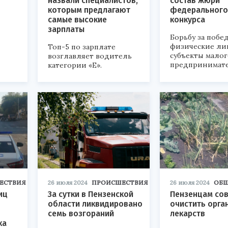
назвали специалистов,
состав жюри
которым предлагают
федерального
самые высокие
конкурса
зарплаты
Борьбу за побе
физические ли
Топ-5 по зарплате
субъекты малог
возглавляет водитель
предпринимате
категории «Е».
ЕСТВИЯ
26 июля 2024
ПРОИСШЕСТВИЯ
26 июля 2024
ОБ
иц
За сутки в Пензенской
Пензенцам со
области ликвидировано
очистить орга
семь возгораний
лекарств
ка