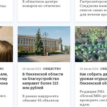
В областном центре
Гастроэнтерол
пожаров не отмечено.
Сундукова назв
стко
список самых п
для печени про
ВО
26 июля 2024
ОБЩЕСТВО
26 июля 2024
ОБ
али,
В Пензенской области
Как собрать д
елку
на благоустройство
урожая огурцо
фона
направят более 323
Пензенской об
млн рублей
Редакция РИА
все,
«ПензаСМИ» р
В рамках нацпроекта
проверить сме
обновят 65 объектов.
идею.