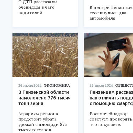
О ДТП рассказали
очевидцы в чате
В центре Пензы же
водителей.
столкнулись два
автомобиля.
26 июля 2024
ЭКОНОМИКА
26 июля 2024
ОБЩЕСТ
В Пензенской области
Пензенцам рассказ
намолочено 776 тысяч
как отличить подд
тонн зерна
с помощью смарт
Аграриям региона
Роспортебнадзор
предстоит убрать
советует проверять 
урожай с площади 875
что покупаете.
тысяч гектаров.