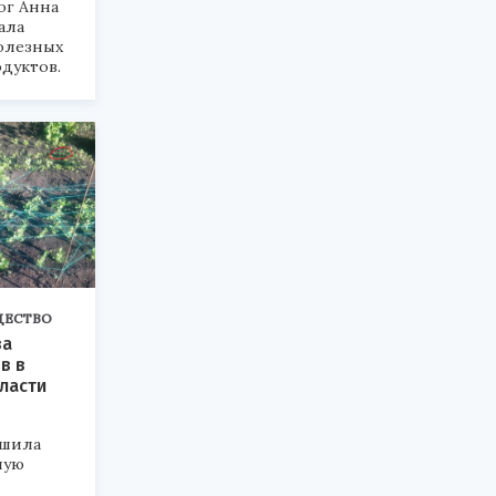
ог Анна
ала
олезных
дуктов.
ЩЕСТВО
ва
в в
ласти
ешила
лую