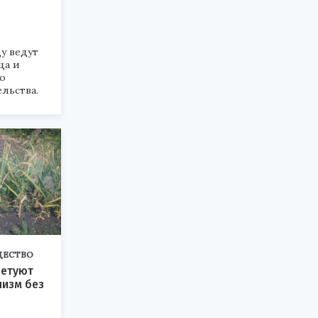
ду ведут
ца и
о
льства.
ЩЕСТВО
ветуют
низм без