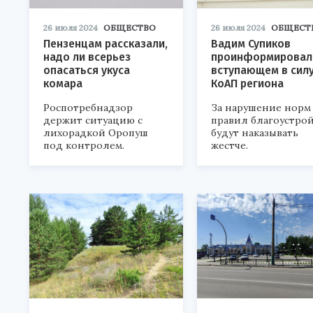
26 июля 2024
ОБЩЕСТВО
26 июля 2024
ОБЩЕСТ
Пензенцам рассказали,
Вадим Супиков
надо ли всерьез
проинформировал
опасаться укуса
вступающем в сил
комара
КоАП региона
Роспотребнадзор
За нарушение норм
держит ситуацию с
правил благоустрой
лихорадкой Оропуш
будут наказывать
под контролем.
жестче.