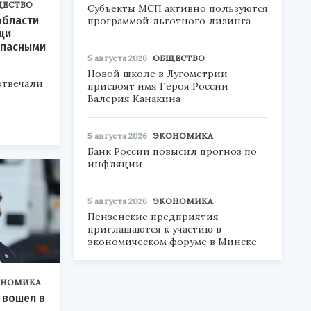
ЩЕСТВО
Субъекты МСП активно пользуются
области
программой льготного лизинга
щи
опасными
5 августа 2026
ОБЩЕСТВО
ы
Новой школе в Лугометрии
отвечали
присвоят имя Героя России
Валерия Канакина
5 августа 2026
ЭКОНОМИКА
Банк России повысил прогноз по
инфляции
5 августа 2026
ЭКОНОМИКА
Пензенские предприятия
приглашаются к участию в
экономическом форуме в Минске
ОНОМИКА
 вошел в