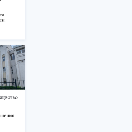
ся
си.
БЩЕСТВО
ушения