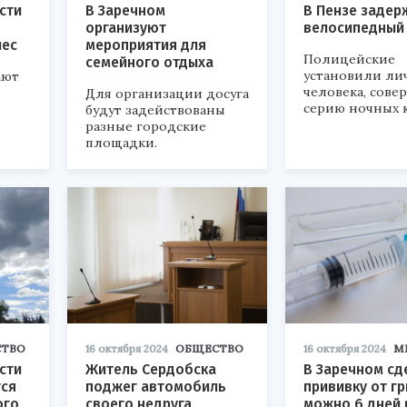
сти
В Заречном
В Пензе задер
организуют
велосипедный
лес
мероприятия для
Полицейские
семейного отдыха
установили ли
ают
человека, сов
Для организации досуга
серию ночных 
будут задействованы
разные городские
площадки.
ТВО
16 октября 2024
ОБЩЕСТВО
16 октября 2024
М
сти
Житель Сердобска
В Заречном сд
тся
поджег автомобиль
прививку от г
ого
своего недруга
можно 6 дней 