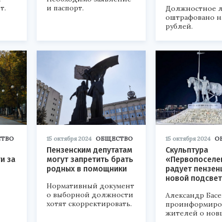
т.
и паспорт.
Должностное 
оштрафовано н
рублей.
ТВО
15 октября 2024
ОБЩЕСТВО
15 октября 2024
О
Пензенским депутатам
Скульптура
и за
могут запретить брать
«Первопоселе
родных в помощники
радует пензен
новой подсве
Нормативный документ
о выборной должности
Александр Бас
хотят скорректировать.
проинформиро
жителей о нов