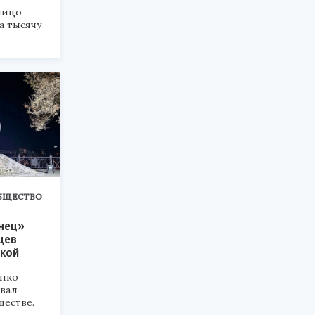
лицо
а тысячу
БЩЕСТВО
нец»
цев
ткой
енко
вал
шестве.