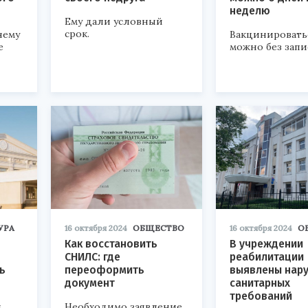
неделю
Ему дали условный
срок.
нему
Вакцинировать
е
можно без запи
УРА
16 октября 2024
ОБЩЕСТВО
16 октября 2024
О
Как восстановить
В учреждении
СНИЛС: где
реабилитации
ь
переоформить
выявлены нар
документ
санитарных
требований
я
Необходимо заявление