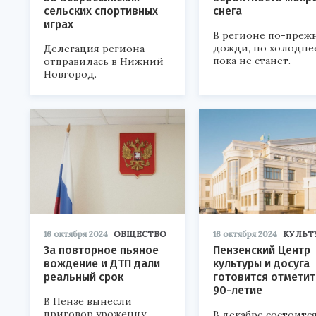
сельских спортивных
снега
играх
В регионе по-преж
дожди, но холодне
Делегация региона
пока не станет.
отправилась в Нижний
Новгород.
16 октября 2024
ОБЩЕСТВО
16 октября 2024
КУЛЬТ
За повторное пьяное
Пензенский Центр
вождение и ДТП дали
культуры и досуга
реальный срок
готовится отметит
90-летие
В Пензе вынесли
приговор уроженцу
В декабре состоитс