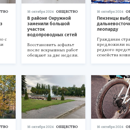
ТВО
16 октября 2024
ОБЩЕСТВО
16 октября 2024
О
В районе Окружной
Пензенцы выб
з
заменили большой
дальневосточ
участок
леопарду
водопроводных сетей
о с
Гражданам стр
ми
предложили на
Восстановить асфальт
редкого предс
после вскрышных работ
семейства коша
обещают за две недели.
ТВО
16 октября 2024
ОБЩЕСТВО
16 октября 2024
О