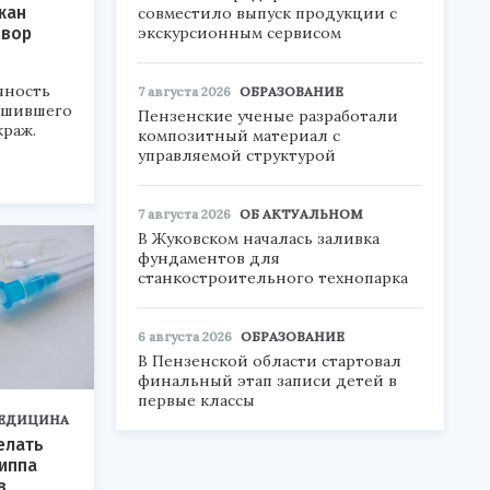
жан
совместило выпуск продукции с
 вор
экскурсионным сервисом
чность
7 августа 2026
ОБРАЗОВАНИЕ
ершившего
Пензенские ученые разработали
краж.
композитный материал с
управляемой структурой
7 августа 2026
ОБ АКТУАЛЬНОМ
В Жуковском началась заливка
фундаментов для
станкостроительного технопарка
6 августа 2026
ОБРАЗОВАНИЕ
В Пензенской области стартовал
финальный этап записи детей в
первые классы
ЕДИЦИНА
елать
риппа
в