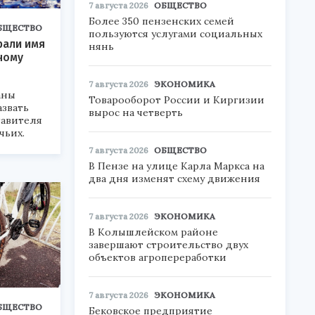
7 августа 2026
ОБЩЕСТВО
Более 350 пензенских семей
БЩЕСТВО
пользуются услугами социальных
рали имя
нянь
ному
7 августа 2026
ЭКОНОМИКА
аны
Товарооборот России и Киргизии
звать
вырос на четверть
тавителя
чьих.
7 августа 2026
ОБЩЕСТВО
В Пензе на улице Карла Маркса на
два дня изменят схему движения
7 августа 2026
ЭКОНОМИКА
В Колышлейском районе
завершают строительство двух
объектов агропереработки
7 августа 2026
ЭКОНОМИКА
БЩЕСТВО
Бековское предприятие