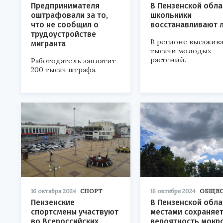
Предпринимателя
В Пензенской обла
оштрафовали за то,
школьники
что не сообщил о
восстанавливают 
трудоустройстве
В регионе высажив
мигранта
тысячи молодых
растений.
Работодатель заплатит
200 тысяч штрафа.
16 октября 2024
СПОРТ
16 октября 2024
ОБЩЕС
Пензенские
В Пензенской обла
спортсмены участвуют
местами сохраняе
во Всероссийских
вероятность мокр