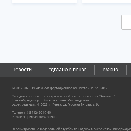
НОВОСТИ
СДЕЛАНО В ПЕНЗЕ
ВАЖНО
© 2017-2026, Рекламно-информационное агентство «ПензаСМИ».
Учредитель: Общество с ограниченной ответственностью "Оптимист".
Главный редактор — Куликова Елена Муллануровна.
Адрес редакции: 440028, г. Пенза, ул. Германа Титова, д. 9.
Телефон: 8 (8412) 20-07-60
E-mail: ria.penzasmi@yandex.ru
Зарегистрировано Федеральной службой по надзору в сфере связи, информацион