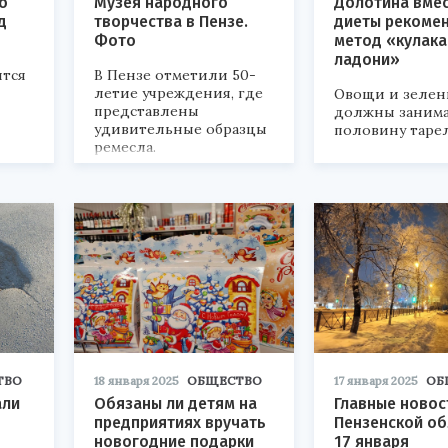
о
Музея народного
Долотина вме
д
творчества в Пензе.
диеты рекоме
Фото
метод «кулака
ладони»
ятся
В Пензе отметили 50-
летие учреждения, где
Овощи и зелен
представлены
должны заним
удивительные образцы
половину таре
ремесла.
ТВО
18 января 2025
ОБЩЕСТВО
17 января 2025
ОБ
али
Обязаны ли детям на
Главные новос
предприятиях вручать
Пензенской об
новогодние подарки
17 января