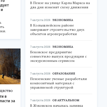
сто
В Пензе на улице Карла Маркса на
ндует
два дня изменят схему движения
 и
7 августа 2026
ЭКОНОМИКА
ь
В Колышлейском районе
ать
завершают строительство двух
лки.
объектов агропереработки
7 августа 2026
ЭКОНОМИКА
Бековское предприятие
совместило выпуск продукции с
экскурсионным сервисом
7 августа 2026
ОБРАЗОВАНИЕ
Пензенские ученые разработали
композитный материал с
управляемой структурой
ЩЕСТВО
ти в
7 августа 2026
ОБ АКТУАЛЬНОМ
ласти за
В Жуковском началась заливка