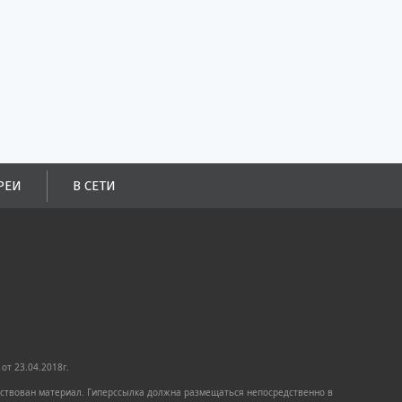
РЕИ
В СЕТИ
от 23.04.2018г.
имствован материал. Гиперссылка должна размещаться непосредственно в