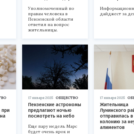
Уполномоченный по
Информацион
правам человека в
дайджест за де
Пензенской области
ответил на вопрос
жительницы.
ТВО
17 января 2025
ОБЩЕСТВО
17 января 2025
ОБ
Пензенские астрономы
Жительница
 при
предлагают ночью
Лунинского ра
 на
посмотреть на небо
отправилась в
колонию за не
Еще пару недель Марс
алиментов
будет очень ярок и