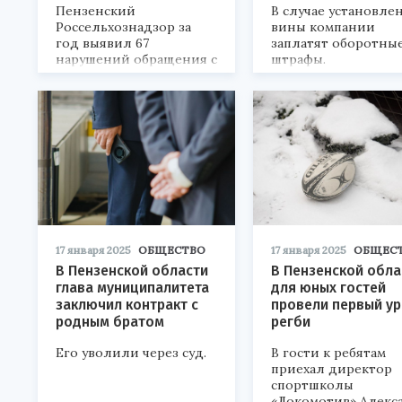
Пензенский
В случае установле
Россельхознадзор за
вины компании
год выявил 67
заплатят оборотны
нарушений обращения с
штрафы.
пестицидами.
17 января 2025
ОБЩЕСТВО
17 января 2025
ОБЩЕС
В Пензенской области
В Пензенской обла
глава муниципалитета
для юных гостей
заключил контракт с
провели первый ур
родным братом
регби
Его уволили через суд.
В гости к ребятам
приехал директор
спортшколы
«Локомотив» Алекс