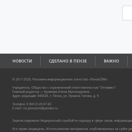
НОВОСТИ
СДЕЛАНО В ПЕНЗЕ
ВАЖНО
© 2017-2026, Рекламно-информационное агентство «ПензаСМИ».
Учредитель: Общество с ограниченной ответственностью "Оптимист".
Главный редактор — Куликова Елена Муллануровна.
Адрес редакции: 440028, г. Пенза, ул. Германа Титова, д. 9.
Телефон: 8 (8412) 20-07-60
E-mail: ria.penzasmi@yandex.ru
Зарегистрировано Федеральной службой по надзору в сфере связи, информацион
Все права защищены. Использование материалов, опубликованных на сайте pen