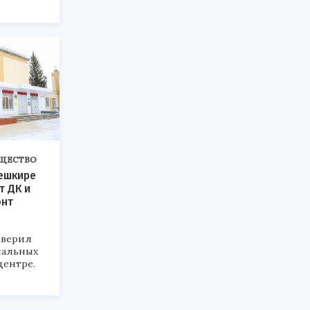
ЩЕСТВО
ешкире
т ДК и
онт
оверил
иальных
центре.