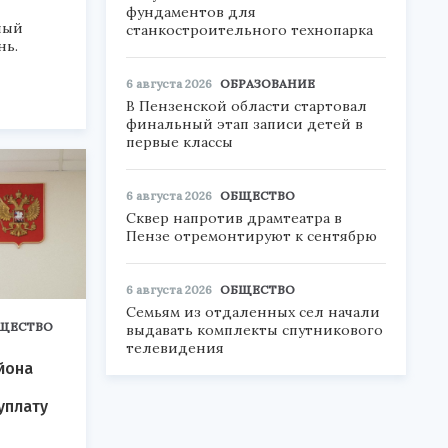
фундаментов для
ный
станкостроительного технопарка
нь.
6 августа 2026
ОБРАЗОВАНИЕ
В Пензенской области стартовал
финальный этап записи детей в
первые классы
6 августа 2026
ОБЩЕСТВО
Сквер напротив драмтеатра в
Пензе отремонтируют к сентябрю
6 августа 2026
ОБЩЕСТВО
Семьям из отдаленных сел начали
ЩЕСТВО
выдавать комплекты спутникового
телевидения
йона
уплату