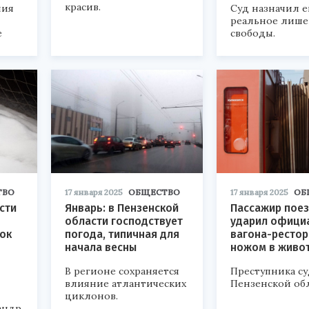
красив.
ния
Суд назначил е
реальное лиш
е
свободы.
ТВО
17 января 2025
ОБЩЕСТВО
17 января 2025
ОБ
сти
Январь: в Пензенской
Пассажир пое
области господствует
ударил офици
ок
погода, типичная для
вагона-рестор
начала весны
ножом в живо
В регионе сохраняется
Преступника с
влияние атлантических
Пензенской обл
циклонов.
андр