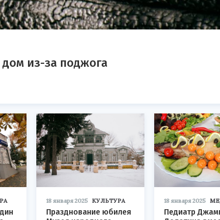
 дом из-за поджога
РА
18 января 2025
КУЛЬТУРА
18 января 2025
МЕ
один
Празднование юбилея
Педиатр Джам