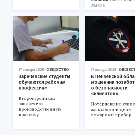
Лыков.
17 января 2025
ОБЩЕСТВО
17 января 2025
ОБЩЕС
Зареченские студенты
В Пензенской обла
обучаются рабочим
мошенник позабот
профессиям
о безопасности
«клиентов»
Второкурсникам
заплатят за
Потерпевшие купил
производственную
завышенной цене
практику.
пожарный прибор.