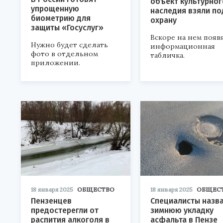
объект культурног
упрощенную
наследия взяли по
биометрию для
охрану
защиты «Госуслуг»
Вскоре на нем появ
Нужно будет сделать
информационная
фото в отдельном
табличка.
приложении.
18 января 2025
ОБЩЕСТВО
18 января 2025
ОБЩЕС
Пензенцев
Специалисты назв
предостерегли от
зимнюю укладку
распития алкоголя в
асфальта в Пензе