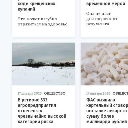
ходе крещенских
временной мерой
купаний
Она не даст
долгосрочного
Это может пагубно
результата.
отразиться на здоровье.
17 января 2025
ОБЩЕСТВО
17 января 2025
ОБЩЕС
В регионе 333
ФАС выявила
агропредприятия
картельный сговор
отнесены к
поставке лекарств
чрезвычайно высокой
сумму более
категории риска
миллиарда рублей