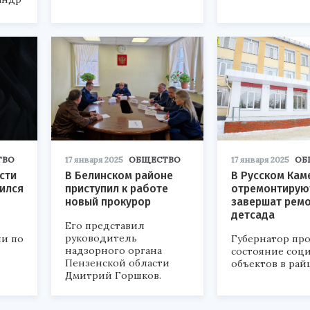
ТВО
17 января 2025
ОБЩЕСТВО
17 января 2025
ОБ
сти
В Белинском районе
В Русском Кам
ился
приступил к работе
отремонтирую
новый прокурор
завершат рем
детсада
Его представил
руководитель
и по
Губернатор пр
надзорного органа
состояние соц
Пензенской области
объектов в рай
Дмитрий Горшков.