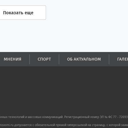
Показать еще
МНЕНИЯ
СПОРТ
ОБ АКТУАЛЬНОМ
ГАЛЕ
ных технологий и массовых коммуникаций. Регистрационный номер ЭЛ № ФС 77 - 72693 
zasmi.ru допускается с обязательной прямой гиперссылкой на страницу, с которой за