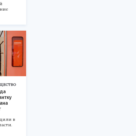
й
ение
ЩЕСТВО
зда
антку
ана
т
удили в
асти.