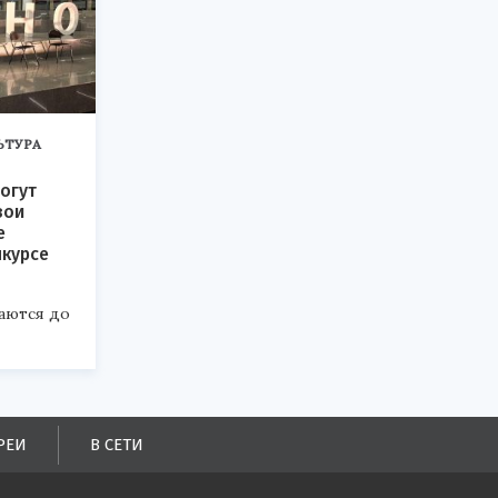
ЬТУРА
огут
вои
е
нкурсе
аются до
РЕИ
В СЕТИ