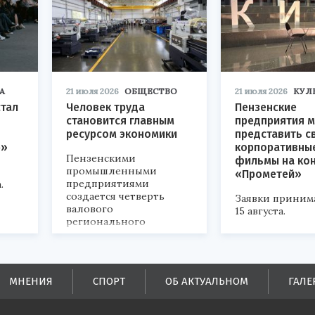
А
21 июля 2026
ОБЩЕСТВО
21 июля 2026
КУЛ
стал
Человек труда
Пензенские
становится главным
предприятия м
ресурсом экономики
представить с
р»
корпоративны
Пензенскими
фильмы на ко
промышленными
«Прометей»
предприятиями
.
создается четверть
Заявки приним
валового
15 августа.
регионального
продукта и
обеспечивается до
половины налоговых
поступлений в
МНЕНИЯ
СПОРТ
ОБ АКТУАЛЬНОМ
ГАЛЕ
бюджеты всех уровней.