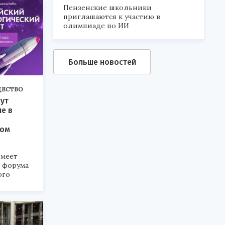
Пензенские школьники
приглашаются к участию в
олимпиаде по ИИ
Больше новостей
ЕСТВО
ут
ие в
ком
меет
а форума
ого
6».