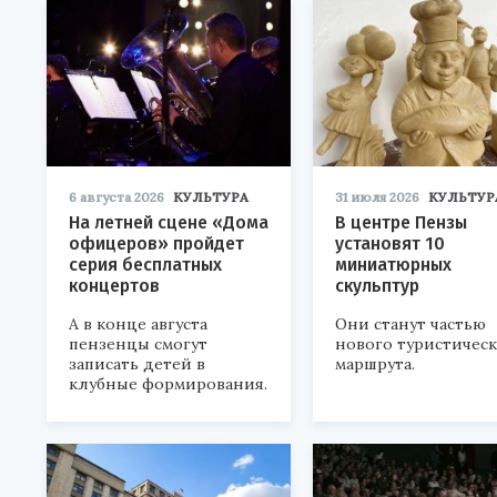
6 августа 2026
КУЛЬТУРА
31 июля 2026
КУЛЬТУР
На летней сцене «Дома
В центре Пензы
офицеров» пройдет
установят 10
серия бесплатных
миниатюрных
концертов
скульптур
А в конце августа
Они станут частью
пензенцы смогут
нового туристичес
записать детей в
маршрута.
клубные формирования.