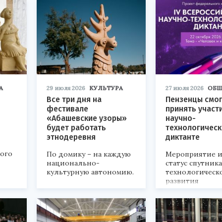
А
29 июля 2026
КУЛЬТУРА
27 июля 2026
ОБЩ
Все три дня на
Пензенцы смог
фестивале
принять участ
«Абашевские узоры»
научно-
будет работать
технологичес
этнодеревня
диктанте
кого
По домику – на каждую
Мероприятие и
национально-
статус спутник
культурную автономию.
технологическ
развития
«Технопром-202