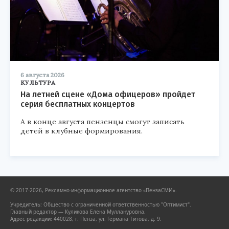
6 августа 2026
КУЛЬТУРА
На летней сцене «Дома офицеров» пройдет
серия бесплатных концертов
А в конце августа пензенцы смогут записать
детей в клубные формирования.
© 2017-2026, Рекламно-информационное агентство «ПензаСМИ».
Учредитель: Общество с ограниченной ответственностью "Оптимист".
Главный редактор — Куликова Елена Муллануровна.
Адрес редакции: 440028, г. Пенза, ул. Германа Титова, д. 9.