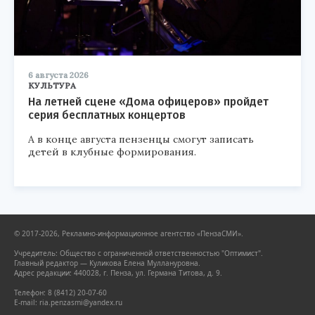
6 августа 2026
КУЛЬТУРА
На летней сцене «Дома офицеров» пройдет
серия бесплатных концертов
А в конце августа пензенцы смогут записать
детей в клубные формирования.
© 2017-2026, Рекламно-информационное агентство «ПензаСМИ».
Учредитель: Общество с ограниченной ответственностью "Оптимист".
Главный редактор — Куликова Елена Муллануровна.
Адрес редакции: 440028, г. Пенза, ул. Германа Титова, д. 9.
Телефон: 8 (8412) 20-07-60
E-mail: ria.penzasmi@yandex.ru