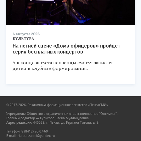
6 августа 2026
КУЛЬТУРА
На летней сцене «Дома офицеров» пройдет
серия бесплатных концертов
А в конце августа пензенцы смогут записать
детей в клубные формирования.
© 2017-2026, Рекламно-информационное агентство «ПензаСМИ».
Учредитель: Общество с ограниченной ответственностью "Оптимист".
Главный редактор — Куликова Елена Муллануровна.
Адрес редакции: 440028, г. Пенза, ул. Германа Титова, д. 9.
Телефон: 8 (8412) 20-07-60
E-mail: ria.penzasmi@yandex.ru