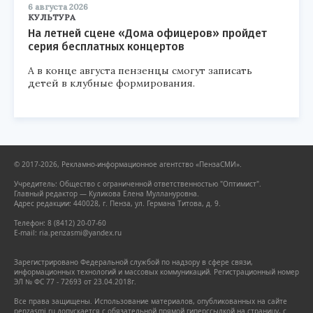
6 августа 2026
КУЛЬТУРА
На летней сцене «Дома офицеров» пройдет
серия бесплатных концертов
А в конце августа пензенцы смогут записать
детей в клубные формирования.
© 2017-2026, Рекламно-информационное агентство «ПензаСМИ».
Учредитель: Общество с ограниченной ответственностью "Оптимист".
Главный редактор — Куликова Елена Муллануровна.
Адрес редакции: 440028, г. Пенза, ул. Германа Титова, д. 9.
Телефон: 8 (8412) 20-07-60
E-mail: ria.penzasmi@yandex.ru
Зарегистрировано Федеральной службой по надзору в сфере связи,
информационных технологий и массовых коммуникаций. Регистрационный номер
ЭЛ № ФС 77 - 72693 от 23.04.2018г.
Все права защищены. Использование материалов, опубликованных на сайте
penzasmi.ru допускается с обязательной прямой гиперссылкой на страницу, с