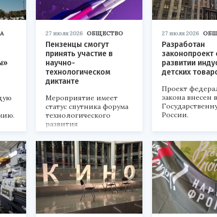
А
27 июля 2026
ОБЩЕСТВО
27 июля 2026
ОБЩ
Пензенцы смогут
Разработан
принять участие в
законопроект 
ы»
научно-
развитии инду
технологическом
детских товар
диктанте
Проект федера
закона внесен 
дую
Мероприятие имеет
Государственн
статус спутника форума
России.
мию.
технологического
развития
«Технопром-2026».