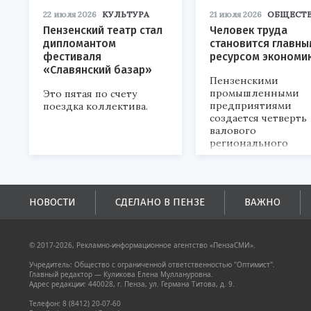
22 июля 2026
КУЛЬТУРА
21 июля 2026
ОБЩЕСТ
Пензенский театр стал
Человек труда
дипломантом
становится главны
фестиваля
ресурсом экономи
«Славянский базар»
Пензенскими
промышленными
Это пятая по счету
предприятиями
поездка коллектива.
создается четверть
валового
регионального
продукта и
обеспечивается до
половины налогов
поступлений в
НОВОСТИ
СДЕЛАНО В ПЕНЗЕ
ВАЖНО
бюджеты всех уровн
© 2017-2026, Рекламно-информационное агентство «ПензаСМИ».
Учредитель: Общество с ограниченной ответственностью "Оптимист".
Главный редактор — Куликова Елена Муллануровна.
Адрес редакции: 440028, г. Пенза, ул. Германа Титова, д. 9.
Телефон: 8 (8412) 20-07-60