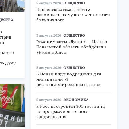
5 августа 2026
ОБЩЕСТВО
Пензенским самозанятым
напомнили, кому положена оплата
больничного
ЕСТВО
о
5 августа 2026
ОБЩЕСТВО
стрии
Ремонт трассы «Лунино — Исса» в
ов
Пензенской области обойдётся в
74 млн рублей
льного
в
ую Думу
5 августа 2026
ОБЩЕСТВО
В Пензы ищут подрядчика для
ликвидации 73
несанкционированных свалок
5 августа 2026
ЭКОНОМИКА
В России строится 300 гостиниц
по программе льготного
кредитования