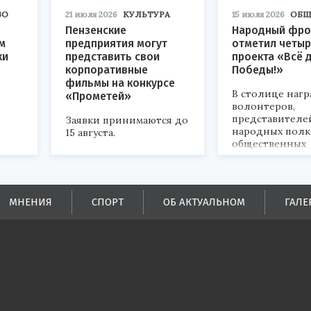
ВО
21 июля 2026
КУЛЬТУРА
15 июля 2026
ОБЩ
Пензенские
Народный фро
м
предприятия могут
отметил четыр
ки
представить свои
проекта «Всё 
корпоративные
Победы!»
фильмы на конкурсе
В столице наг
«Прометей»
волонтеров,
представителе
Заявки принимаются до
народных полк
15 августа.
общественных
объединений.
ых
МНЕНИЯ
СПОРТ
ОБ АКТУАЛЬНОМ
ГАЛЕ
ей.