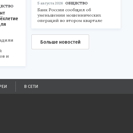
5 августа 2026
ОБЩЕСТВО
ЕСТВО
Банк России сообщил об
нт
уменьшении мошеннических
ёхлетие
операций во втором квартале
для
радили
Больше новостей
й
ов и
РЕИ
В СЕТИ