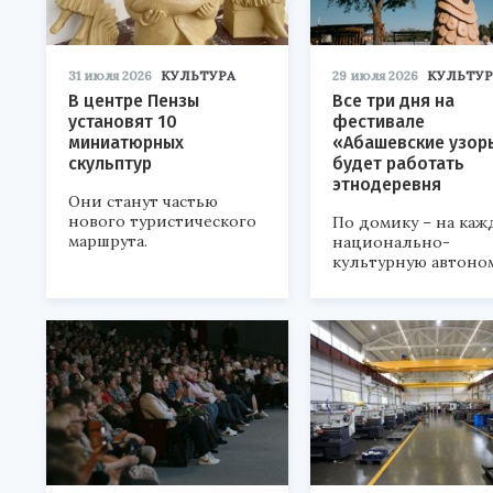
31 июля 2026
КУЛЬТУРА
29 июля 2026
КУЛЬТУР
В центре Пензы
Все три дня на
установят 10
фестивале
миниатюрных
«Абашевские узор
скульптур
будет работать
этнодеревня
Они станут частью
нового туристического
По домику – на каж
маршрута.
национально-
культурную автоно