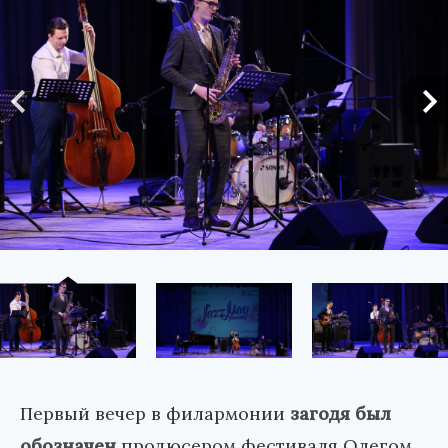
Первый вечер в филармонии
загодя был
обозначен
продюсером фестиваля Олегом