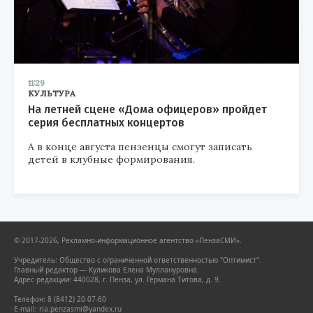
11:29
КУЛЬТУРА
На летней сцене «Дома офицеров» пройдет
серия бесплатных концертов
А в конце августа пензенцы смогут записать
детей в клубные формирования.
© 2017-2026, Рекламно-информационное агентство «ПензаСМИ».
Учредитель: Общество с ограниченной ответственностью "Оптимист".
Главный редактор — Куликова Елена Муллануровна.
Адрес редакции: 440028, г. Пенза, ул. Германа Титова, д. 9.
Телефон: 8 (8412) 20-07-60
E-mail: ria.penzasmi@yandex.ru