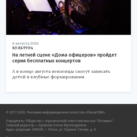
6 августа 2026
КУЛЬТУРА
На летней сцене «Дома офицеров» пройдет
серия бесплатных концертов
А в конце августа пензенцы смогут записать
детей в клубные формирования.
© 2017-2026, Рекламно-информационное агентство «ПензаСМИ».
Учредитель: Общество с ограниченной ответственностью "Оптимист".
Главный редактор — Куликова Елена Муллануровна.
Адрес редакции: 440028, г. Пенза, ул. Германа Титова, д. 9.