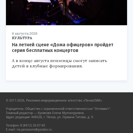
6 августа 2026
КУЛЬТУРА
На летней сцене «Дома офицеров» пройдет
серия бесплатных концертов
А в конце августа пензенцы смогут записать
детей в клубные формирования.
© 2017-2026, Рекламно-информационное агентство «ПензаСМИ».
Учредитель: Общество с ограниченной ответственностью "Оптимист".
Главный редактор — Куликова Елена Муллануровна.
Адрес редакции: 440028, г. Пенза, ул. Германа Титова, д. 9.
Телефон: 8 (8412) 20-07-60
E-mail: ria.penzasmi@yandex.ru