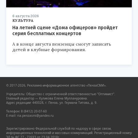
6 августа 2026
КУЛЬТУРА
На летней сцене «Дома офицеров» пройдет
серия бесплатных концертов
А в конце августа пензенцы смогут записать
детей в клубные формирования.
© 2017-2026, Рекламно-информационное агентство «ПензаСМИ».
Учредитель: Общество с ограниченной ответственностью "Оптимист".
Главный редактор — Куликова Елена Муллануровна.
Адрес редакции: 440028, г. Пенза, ул. Германа Титова, д. 9.
Телефон: 8 (8412) 20-07-60
E-mail: ria.penzasmi@yandex.ru
Зарегистрировано Федеральной службой по надзору в сфере связи,
информационных технологий и массовых коммуникаций. Регистрационный номер
ЭЛ № ФС 77 - 72693 от 23.04.2018г.