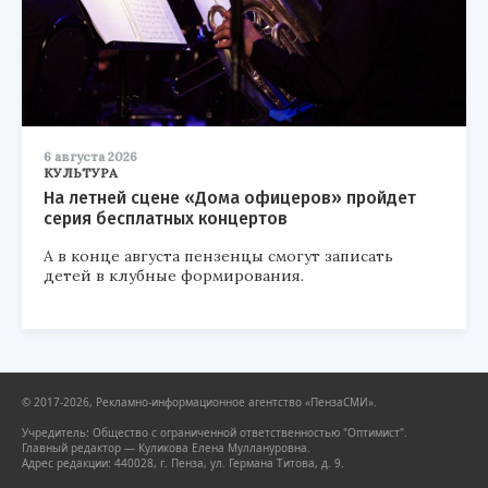
6 августа 2026
КУЛЬТУРА
На летней сцене «Дома офицеров» пройдет
серия бесплатных концертов
А в конце августа пензенцы смогут записать
детей в клубные формирования.
© 2017-2026, Рекламно-информационное агентство «ПензаСМИ».
Учредитель: Общество с ограниченной ответственностью "Оптимист".
Главный редактор — Куликова Елена Муллануровна.
Адрес редакции: 440028, г. Пенза, ул. Германа Титова, д. 9.