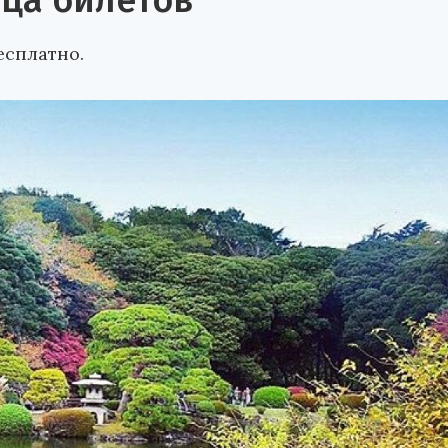
ца билетов
есплатно.