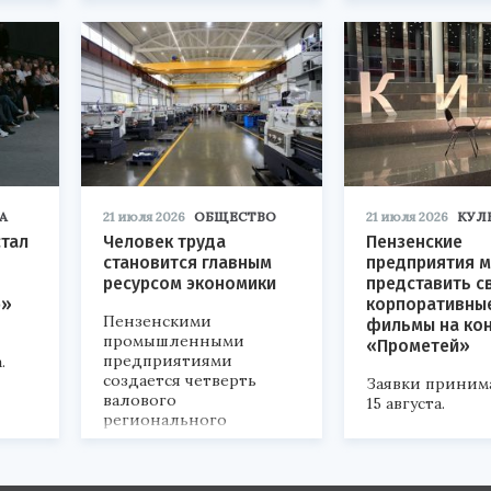
«Технопром-202
А
21 июля 2026
ОБЩЕСТВО
21 июля 2026
КУЛ
стал
Человек труда
Пензенские
становится главным
предприятия м
ресурсом экономики
представить с
р»
корпоративны
Пензенскими
фильмы на ко
промышленными
«Прометей»
предприятиями
.
создается четверть
Заявки приним
валового
15 августа.
регионального
продукта и
обеспечивается до
половины налоговых