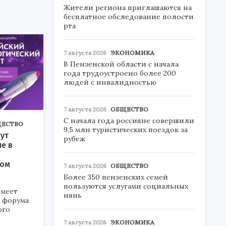
Жители региона приглашаются на
бесплатное обследование полости
рта
7 августа 2026
ЭКОНОМИКА
В Пензенской области с начала
года трудоустроено более 200
людей с инвалидностью
7 августа 2026
ОБЩЕСТВО
С начала года россияне совершили
ЕСТВО
9,5 млн туристических поездок за
ут
рубеж
ие в
ком
7 августа 2026
ОБЩЕСТВО
Более 350 пензенских семей
пользуются услугами социальных
меет
нянь
а форума
ого
7 августа 2026
ЭКОНОМИКА