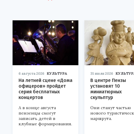
6 августа 2026
КУЛЬТУРА
31 июля 2026
КУЛЬТУР
На летней сцене «Дома
В центре Пензы
офицеров» пройдет
установят 10
серия бесплатных
миниатюрных
концертов
скульптур
А в конце августа
Они станут частью
пензенцы смогут
нового туристичес
записать детей в
маршрута.
клубные формирования.