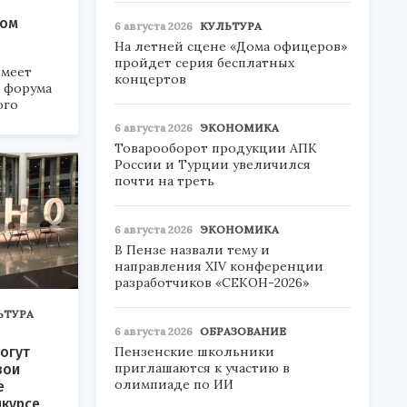
ком
6 августа 2026
КУЛЬТУРА
На летней сцене «Дома офицеров»
пройдет серия бесплатных
меет
концертов
а форума
ого
6 августа 2026
ЭКОНОМИКА
6».
Товарооборот продукции АПК
России и Турции увеличился
почти на треть
6 августа 2026
ЭКОНОМИКА
В Пензе назвали тему и
направления XIV конференции
разработчиков «СЕКОН-2026»
ЬТУРА
6 августа 2026
ОБРАЗОВАНИЕ
Пензенские школьники
огут
приглашаются к участию в
вои
олимпиаде по ИИ
е
нкурсе