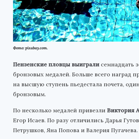
Фото: pixabay.com.
Пензенские пловцы выиграли
семнадцать з
бронзовых медалей. Больше всего наград п
на высшую ступень пьедестала почета, оди
бронзовым.
По несколько медалей привезли
Виктория 
Егор Исаев. По разу отличились Дарья Гуто
Петрушков, Яна Попова и Валерия Пугачева.