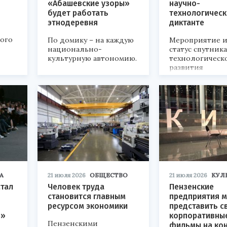
«Абашевские узоры»
научно-
будет работать
технологичес
этнодеревня
диктанте
кого
По домику – на каждую
Мероприятие и
национально-
статус спутник
культурную автономию.
технологическ
развития
«Технопром-202
А
21 июля 2026
ОБЩЕСТВО
21 июля 2026
КУЛ
стал
Человек труда
Пензенские
становится главным
предприятия м
ресурсом экономики
представить с
р»
корпоративны
Пензенскими
фильмы на ко