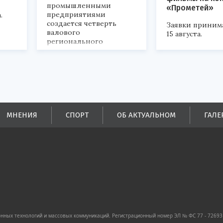
промышленными
«Прометей»
предприятиями
.
создается четверть
Заявки приним
валового
15 августа.
регионального
продукта и
обеспечивается до
половины налоговых
поступлений в
бюджеты всех уровней.
МНЕНИЯ
СПОРТ
ОБ АКТУАЛЬНОМ
ГАЛЕ
ных технологий и массовых коммуникаций. Регистрационный номер ЭЛ № ФС 77 - 72693 