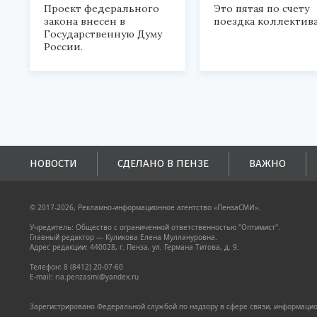
Проект федерального
Это пятая по счету
закона внесен в
поездка коллектива
Государственную Думу
России.
НОВОСТИ
СДЕЛАНО В ПЕНЗЕ
ВАЖНО
© 2017-2026, Рекламно-информационное агентство «ПензаСМИ».
Учредитель: Общество с ограниченной ответственностью "Оптимист".
Главный редактор — Куликова Елена Муллануровна.
Адрес редакции: 440028, г. Пенза, ул. Германа Титова, д. 9.
Телефон: 8 (8412) 20-07-60
E-mail: ria.penzasmi@yandex.ru
Зарегистрировано Федеральной службой по надзору в сфере связи, информацион