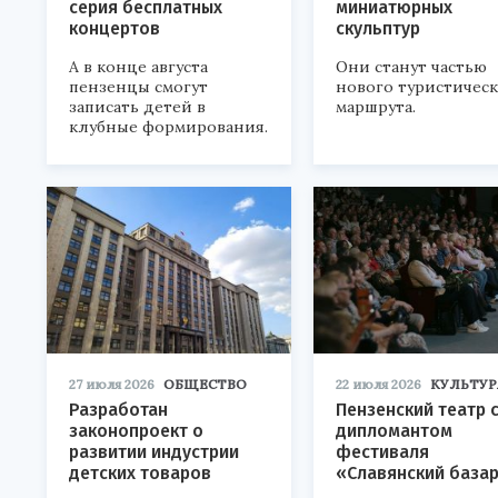
серия бесплатных
миниатюрных
концертов
скульптур
А в конце августа
Они станут частью
пензенцы смогут
нового туристичес
записать детей в
маршрута.
клубные формирования.
27 июля 2026
ОБЩЕСТВО
22 июля 2026
КУЛЬТУР
Разработан
Пензенский театр 
законопроект о
дипломантом
развитии индустрии
фестиваля
детских товаров
«Славянский база