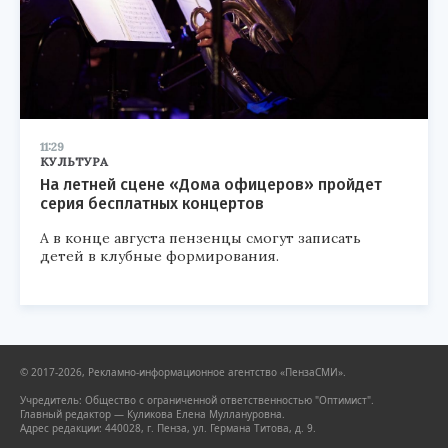
11:29
КУЛЬТУРА
На летней сцене «Дома офицеров» пройдет
серия бесплатных концертов
А в конце августа пензенцы смогут записать
детей в клубные формирования.
© 2017-2026, Рекламно-информационное агентство «ПензаСМИ».
Учредитель: Общество с ограниченной ответственностью "Оптимист".
Главный редактор — Куликова Елена Муллануровна.
Адрес редакции: 440028, г. Пенза, ул. Германа Титова, д. 9.