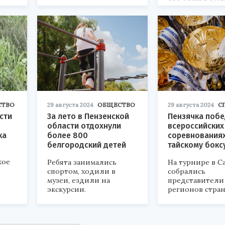
орума
ирске.
СТВО
29 августа 2024
ОБЩЕСТВО
29 августа 2024
С
сти
За лето в Пензенской
Пензячка побе
области отдохнули
всероссийских
ка
более 800
соревнованиях
белгородский детей
тайскому бокс
кое
Ребята занимались
На турнире в С
спортом, ходили в
собрались
музеи, ездили на
представители 
экскурсии.
регионов стран