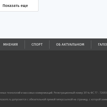
Показать еще
МНЕНИЯ
СПОРТ
ОБ АКТУАЛЬНОМ
ГАЛЕ
ных технологий и массовых коммуникаций. Регистрационный номер ЭЛ № ФС 77 - 72693 
zasmi.ru допускается с обязательной прямой гиперссылкой на страницу, с которой за