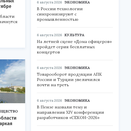
альных
6 августа 2026
ЭКОНОМИКА
тябре
В России технологии
синхронизируют с
области
промышленностью
начнутся
6 августа 2026
КУЛЬТУРА
На летней сцене «Дома офицеров»
пройдет серия бесплатных
концертов
6 августа 2026
ЭКОНОМИКА
Товарооборот продукции АПК
России и Турции увеличился
почти на треть
6 августа 2026
ЭКОНОМИКА
В Пензе назвали тему и
БЩЕСТВО
направления XIV конференции
разработчиков «СЕКОН-2026»
области
аркая