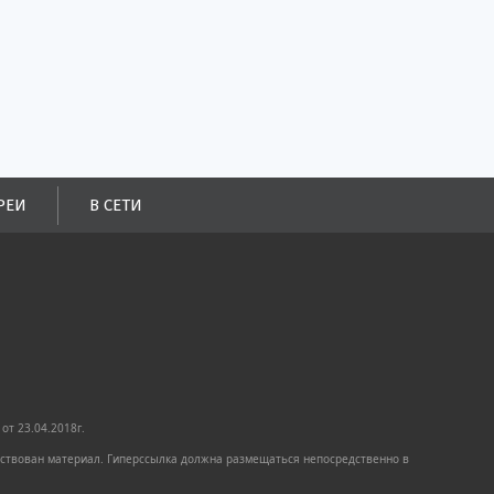
РЕИ
В СЕТИ
от 23.04.2018г.
имствован материал. Гиперссылка должна размещаться непосредственно в