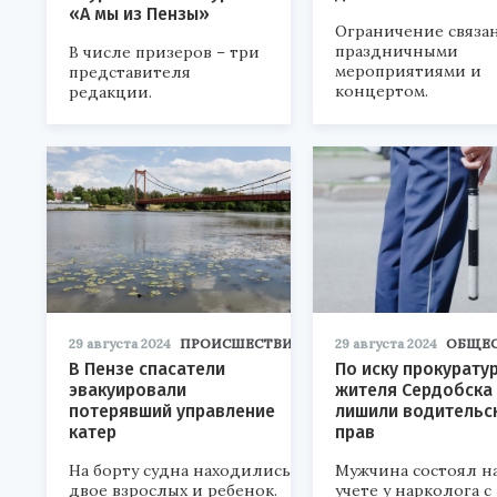
«А мы из Пензы»
Ограничение связан
праздничными
В числе призеров – три
мероприятиями и
представителя
концертом.
редакции.
29 августа 2024
ПРОИСШЕСТВИЯ
29 августа 2024
ОБЩЕ
В Пензе спасатели
По иску прокурату
эвакуировали
жителя Сердобска
потерявший управление
лишили водительс
катер
прав
На борту судна находились
Мужчина состоял н
двое взрослых и ребенок.
учете у нарколога с