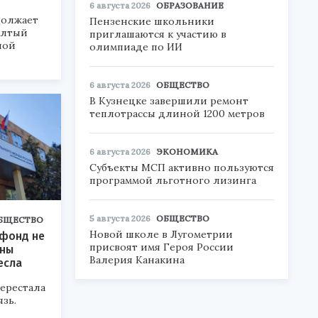
6 августа 2026
ОБРАЗОВАНИЕ
должает
Пензенские школьники
ёлтый
приглашаются к участию в
ной
олимпиаде по ИИ
6 августа 2026
ОБЩЕСТВО
В Кузнецке завершили ремонт
теплотрассы длиной 1200 метров
6 августа 2026
ЭКОНОМИКА
Субъекты МСП активно пользуются
программой льготного лизинга
5 августа 2026
ОБЩЕСТВО
БЩЕСТВО
Новой школе в Лугометрии
 фонд не
присвоят имя Героя России
ены
Валерия Канакина
есла
ерестала
язь.