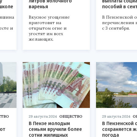
у
литров яблочного
выплаты соци
 школе
варенья
пособий в сен
няшина
Вкусное угощение
В Пензенской 
ь
приготовят на
перечисления 
есте и
открытом огне и
с 3 сентября.
угостят им всех
желающих.
СТВО
29 августа 2024
ОБЩЕСТВО
29 августа 2024
О
В Пензе молодым
В Пензенской 
ют
семьям вручили более
сохраняется ж
сотни жилищных
погода