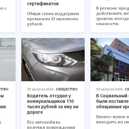
сертификатов
о с
В регионе про
действовать ж
Общая сумма поддержки
уровень погод
превысила 33 миллиона
опасности.
рублей.
СТВО
29 августа 2024
ОБЩЕСТВО
29 августа 2024
О
ры
Водитель отсудил у
В Социальный
коммунальщиков 110
были поставл
ких
тысяч рублей за яму на
обещанные кр
дороге
Бизнес-вумен п
выходить на св
а
Его автомобиль
получил повреждения