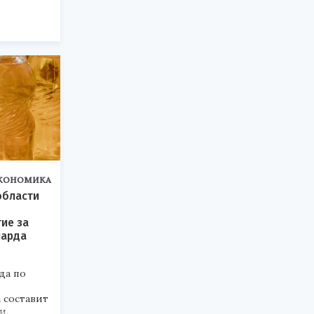
КОНОМИКА
области
ие за
иарда
да по
 составит
и.