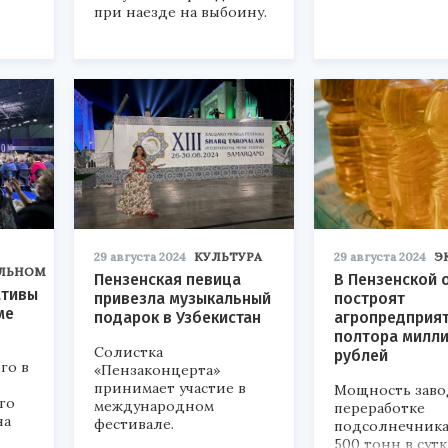
при наезде на выбоину.
29 августа 2024
КУЛЬТУРА
29 августа 2024
Э
ЛЬНОМ
Пензенская певица
В Пензенской 
ативы
привезла музыкальный
построят
ме
подарок в Узбекистан
агропредприят
полтора милл
Солистка
рублей
го в
«Пензаконцерта»
принимает участие в
Мощность заво
го
международном
переработке
на
фестивале.
подсолнечника
500 тонн в сутк