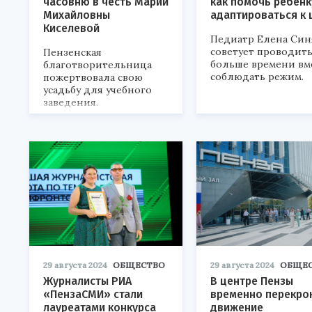
часовню в честь Марии
как помочь ребенк
Михайловны
адаптироваться к
Киселевой
Педиатр Елена Си
советует проводит
Пензенская
больше времени вм
благотворительница
соблюдать режим.
пожертвовала свою
усадьбу для учебного
заведения.
29 августа 2024
ОБЩЕСТВО
29 августа 2024
ОБЩЕ
Журналисты РИА
В центре Пензы
«ПензаСМИ» стали
временно перекро
лауреатами конкурса
движение