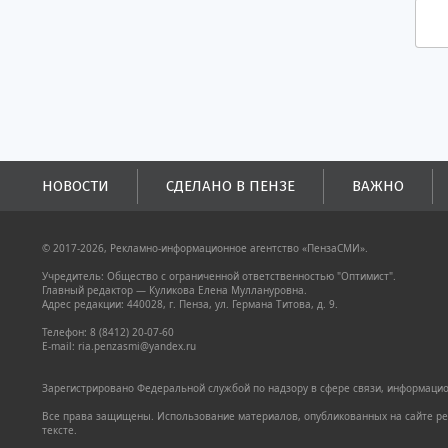
НОВОСТИ
СДЕЛАНО В ПЕНЗЕ
ВАЖНО
© 2017-2026, Рекламно-информационное агентство «ПензаСМИ».
Учредитель: Общество с ограниченной ответственностью "Оптимист".
Главный редактор — Куликова Елена Муллануровна.
Адрес редакции: 440028, г. Пенза, ул. Германа Титова, д. 9.
Телефон: 8 (8412) 20-07-60
E-mail: ria.penzasmi@yandex.ru
Зарегистрировано Федеральной службой по надзору в сфере связи, информацион
Все права защищены. Использование материалов, опубликованных на сайте pen
тексте.