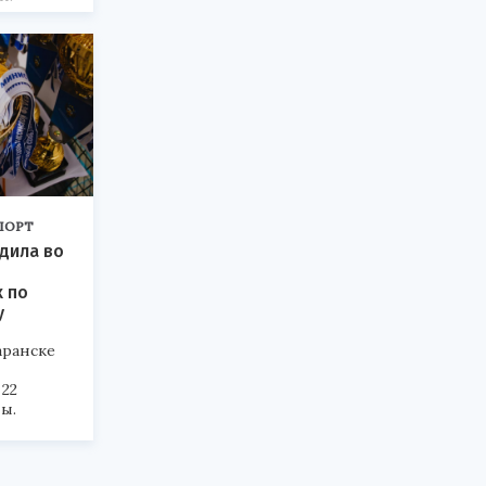
ПОРТ
дила во
 по
у
аранске
22
ы.