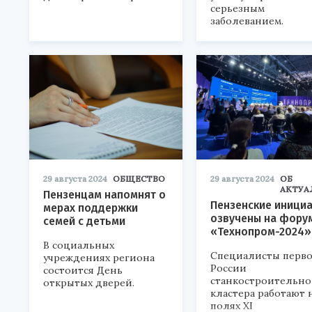
серьезным
заболеванием.
29 августа 2024
ОБЩЕСТВО
29 августа 2024
ОБ
АКТУА
Пензенцам напомнят о
Пензенские иници
мерах поддержки
озвучены на фору
семей с детьми
«Технопром-2024»
В социальных
Специалисты перво
учреждениях региона
России
состоится День
станкостроительно
открытых дверей.
кластера работают 
полях XI