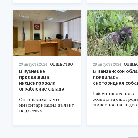
Международного ф
технологического
развития в Новосиб
29 августа 2024
ОБЩЕСТВО
29 августа 2024
ОБЩЕ
В Кузнецке
В Пензенской обла
продавщица
появилась
инсценировала
енотовидная соба
ограбление склада
Работник лесного
хозяйства снял ред
Она опасалась, что
животное на видео.
инвентаризация выявит
недостачу.