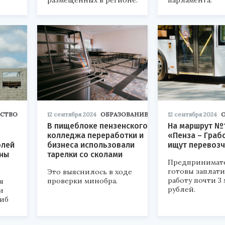
размещенных в регионе.
парламента.
СТВО
12 сентября 2024
ОБРАЗОВАНИЕ
12 сентября 2024
В пищеблоке пензенского
На маршрут №
колледжа переработки и
«Пенза – Граб
блей
бизнеса использовали
ищут перевозч
аны
тарелки со сколами
Предпринимат
готовы заплати
Это выяснилось в ходе
работу почти 3
проверки минобра.
я
рублей.
и
гиб