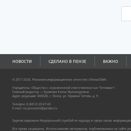
НОВОСТИ
СДЕЛАНО В ПЕНЗЕ
ВАЖНО
© 2017-2026, Рекламно-информационное агентство «ПензаСМИ».
Учредитель: Общество с ограниченной ответственностью "Оптимист".
Главный редактор — Куликова Елена Муллануровна.
Адрес редакции: 440028, г. Пенза, ул. Германа Титова, д. 9.
Телефон: 8 (8412) 20-07-60
E-mail: ria.penzasmi@yandex.ru
Зарегистрировано Федеральной службой по надзору в сфере связи, информацион
Все права защищены. Использование материалов, опубликованных на сайте pen