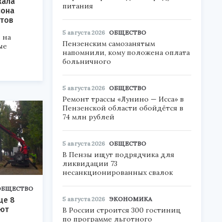
жала
питания
иона
нтов
5 августа 2026
ОБЩЕСТВО
 на
Пензенским самозанятым
ые
напомнили, кому положена оплата
больничного
5 августа 2026
ОБЩЕСТВО
Ремонт трассы «Лунино — Исса» в
Пензенской области обойдётся в
74 млн рублей
5 августа 2026
ОБЩЕСТВО
В Пензы ищут подрядчика для
ликвидации 73
несанкционированных свалок
ОБЩЕСТВО
5 августа 2026
ЭКОНОМИКА
це 8
ают
В России строится 300 гостиниц
по программе льготного