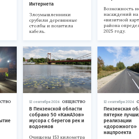
Интернета
Возможность н
насаждений на
Злоумышленники
«визитной кар
срубили деревянные
района опреде
столбы и похитила
2025 году.
кабель.
СТВО
12 сентября 2024
ОБЩЕСТВО
12 сентября 2024
В Пензенской области
Пензенская об
собрано 50 «КамАЗов»
пятерке лучши
ытие
мусора с берегов рек и
реализации
водоемов
«дорожного»
нацпроекта
Очищены 153 километра