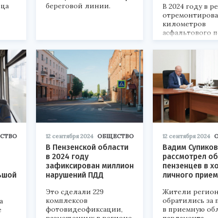
нца
береговой линии.
В 2024 году в р
отремонтирова
километров
асфальтового п
СТВО
12 сентября 2024
ОБЩЕСТВО
12 сентября 2024
В Пензенской области
Вадим Супиков
в 2024 году
рассмотрел о
зафиксирован миллион
пензенцев в х
ьшой
нарушений ПДД
личного прие
Это сделали 229
Жители регио
комплексов
обратились за
а
фотовидеофиксации,
в приемную об
е