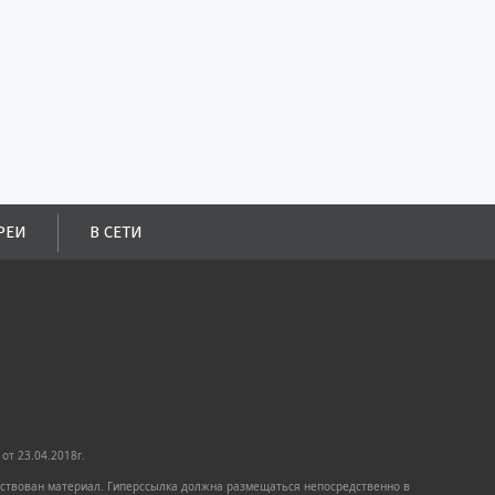
РЕИ
В СЕТИ
от 23.04.2018г.
имствован материал. Гиперссылка должна размещаться непосредственно в