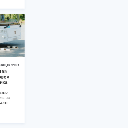
ОБЩЕСТВО
165
ово»
ика
елю
ть за
 млн