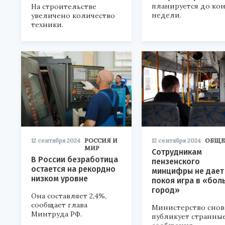
планируется до ко
На строительстве
недели.
увеличено количество
техники.
12 сентября 2024
РОССИЯ И
12 сентября 2024
ОБЩЕ
МИР
Сотрудникам
В России безработица
пензенского
остается на рекордно
минцифры не дает
низком уровне
покоя игра в «бол
город»
Она составляет 2,4%,
сообщает глава
Министерство снов
Минтруда РФ.
публикует странны