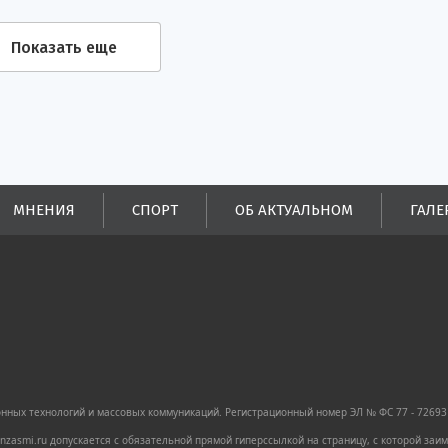
Показать еще
МНЕНИЯ
СПОРТ
ОБ АКТУАЛЬНОМ
ГАЛЕ
ных технологий и массовых коммуникаций. Регистрационный номер ЭЛ № ФС 77 - 72693 
zasmi.ru допускается с обязательной прямой гиперссылкой на страницу, с которой за