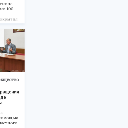
егионе
но 100
окрытия.
ОБЩЕСТВО
бращения
оде
ма
на
 помощью
ластного