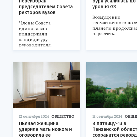
переизбран
буря усилилась до
председателем Совета
уровня G3
ректоров вузов
Возмущение
геомагнитного пол
Члены Совета
планеты продолжа
единогласно
нарастать.
поддержали
кандидатуру
руководителя.
12 сентября 2024
ОБЩЕСТВО
12 сентября 2024
ОБЩЕ
Пьяная женщина
В пятницу-13 в
ударила мать ножом и
Пензенской облас
оговорила ее
сохранится рекор