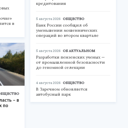
кредитования
овых
точке»
5 августа 2026
ОБЩЕСТВО
лится в
Банк России сообщил об
уменьшении мошеннических
операций во втором квартале
5 августа 2026
ОБ АКТУАЛЬНОМ
Разработки пензенских ученых —
от промышленной безопасности
до геномной селекции
4 августа 2026
ОБЩЕСТВО
В Заречном обновляется
ОБЩЕСТВО
автобусный парк
ласть – в
х по