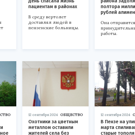
день спасала жизнь
района задол
пациентам в районах
полтора милл
рублей алиме
В среду вертолет
я
доставлял людей в
Она отправится
ет
пензенские больницы.
принудительн
работы.
СТВО
12 сентября 2024
ОБЩЕСТВО
12 сентября 2024
Охотники за цветным
В Пензе на ули
ти
металлом оставили
марта спилив
дное
жителей села без
старые тополя