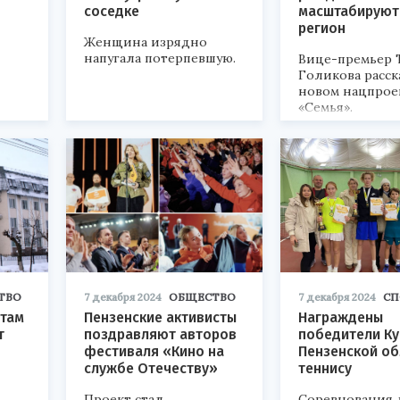
соседке
масштабируют 
регион
Женщина изрядно
напугала потерпевшую.
Вице-премьер 
Голикова расск
новом нацпрое
«Семья».
ТВО
7 декабря 2024
ОБЩЕСТВО
7 декабря 2024
СП
нтам
Пензенские активисты
Награждены
т
поздравляют авторов
победители Ку
фестиваля «Кино на
Пензенской об
службе Отечеству»
теннису
Проект стал
Соревнования 