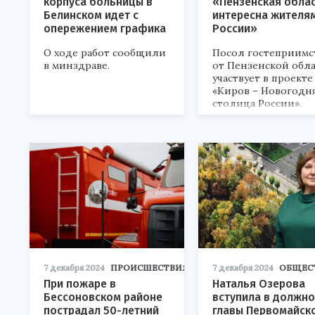
корпуса больницы в
«Пензенская обла
Белинском идет с
интересна жителя
опережением графика
России»
О ходе работ сообщили
Посол гостеприимс
в минздраве.
от Пензенской обл
участвует в проекте
«Киров – Новогодн
столица России».
7 декабря 2024
ПРОИСШЕСТВИЯ
7 декабря 2024
ОБЩЕС
При пожаре в
Наталья Озерова
Бессоновском районе
вступила в должно
пострадал 50-летний
главы Первомайск