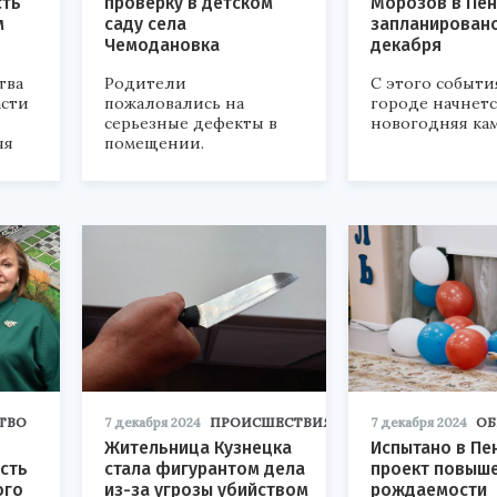
сть
проверку в детском
Морозов в Пен
м
саду села
запланировано
Чемодановка
декабря
тва
Родители
С этого событи
асти
пожаловались на
городе начнетс
серьезные дефекты в
новогодняя ка
яя
помещении.
ТВО
7 декабря 2024
ПРОИСШЕСТВИЯ
7 декабря 2024
ОБ
Жительница Кузнецка
Испытано в Пе
сть
стала фигурантом дела
проект повыш
ого
из-за угрозы убийством
рождаемости