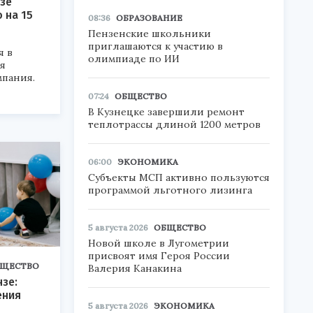
зе
 на 15
08:36
ОБРАЗОВАНИЕ
Пензенские школьники
приглашаются к участию в
я в
олимпиаде по ИИ
я
мпания.
07:24
ОБЩЕСТВО
В Кузнецке завершили ремонт
теплотрассы длиной 1200 метров
06:00
ЭКОНОМИКА
Субъекты МСП активно пользуются
программой льготного лизинга
5 августа 2026
ОБЩЕСТВО
Новой школе в Лугометрии
присвоят имя Героя России
ЩЕСТВО
Валерия Канакина
нзе:
ения
5 августа 2026
ЭКОНОМИКА