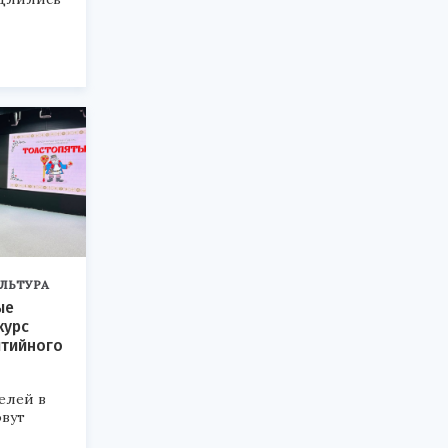
ЛЬТУРА
ые
курс
ытийного
елей в
овут