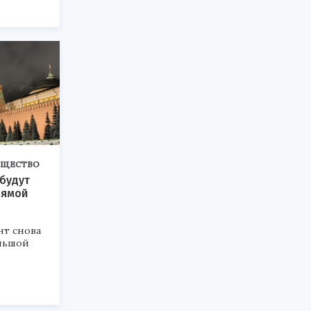
БЩЕСТВО
будут
рямой
т снова
ольшой