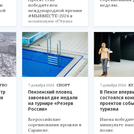
 и
победителем
неделю.
ной
международной премии
#МЫВМЕСТЕ-2024 в
номинации «Страна
возможностей».
ТВО
7 декабря 2024
СПОРТ
7 декабря 2024
КУ
тр
Пензенский пловец
В Пензе вперв
ти
завоевал две медали
состоялся кон
на турнире «Резерв
проектов соб
России»
туризма
Всероссийские
Имена победит
соревнования прошли в
минкульте наз
Саранске.
позже.