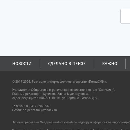
НОВОСТИ
СДЕЛАНО В ПЕНЗЕ
ВАЖНО
© 2017-2026, Рекламно-информационное агентство «ПензаСМИ».
Учредитель: Общество с ограниченной ответственностью "Оптимист".
Главный редактор — Куликова Елена Муллануровна.
Адрес редакции: 440028, г. Пенза, ул. Германа Титова, д. 9.
Телефон: 8 (8412) 20-07-60
E-mail: ria.penzasmi@yandex.ru
Зарегистрировано Федеральной службой по надзору в сфере связи, информацион