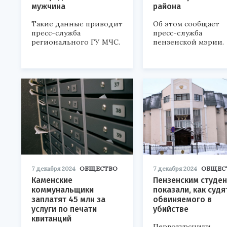
мужчина
района
Такие данные приводит
Об этом сообщает
пресс-служба
пресс-служба
регионального ГУ МЧС.
пензенской мэрии.
7 декабря 2024
ОБЩЕСТВО
7 декабря 2024
ОБЩЕС
Каменские
Пензенским студе
коммунальщики
показали, как судя
заплатят 45 млн за
обвиняемого в
услуги по печати
убийстве
квитанций
Первокурсники