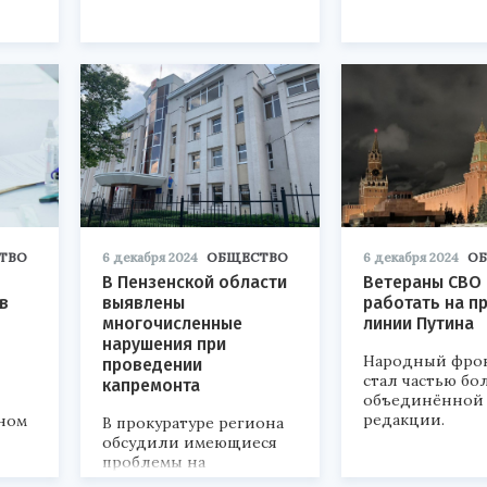
ТВО
6 декабря 2024
ОБЩЕСТВО
6 декабря 2024
О
В Пензенской области
Ветераны СВО 
в
выявлены
работать на п
многочисленные
линии Путина
нарушения при
Народный фрон
проведении
стал частью б
капремонта
объединённой
редакции.
ном
В прокуратуре региона
обсудили имеющиеся
проблемы на
межведомственном