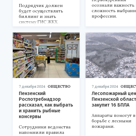
осознали важность
Подрядчик должен
сложность выбран
будет осуществлять
профессии.
биллинг и знать
систему ГИС ЖКХ.
7 декабря 2024
ОБЩЕСТВО
7 декабря 2024
ОБЩЕС
Пензенский
Лесопожарный цен
Роспотребнадзор
Пензенской облас
рассказал, как выбрать
закупит 16 БПЛА
и хранить рыбные
Аппараты помогут в
консервы
борьбе с лесными
пожарами.
Сотрудники ведомства
напомнили правила