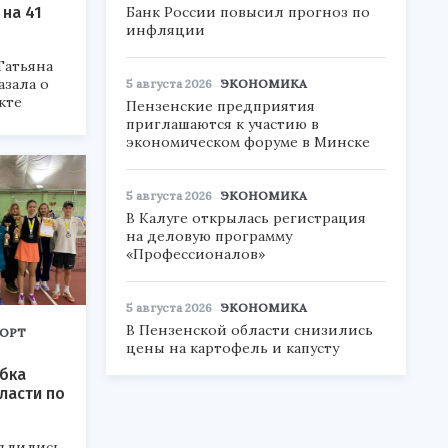
Банк России повысил прогноз по
на 41
инфляции
Татьяна
азала о
5 августа 2026
ЭКОНОМИКА
кте
Пензенские предприятия
приглашаются к участию в
экономическом форуме в Минске
5 августа 2026
ЭКОНОМИКА
В Калуге открылась регистрация
на деловую программу
«Профессионалов»
5 августа 2026
ЭКОНОМИКА
В Пензенской области снизились
ОРТ
цены на картофель и капусту
бка
ласти по
длились