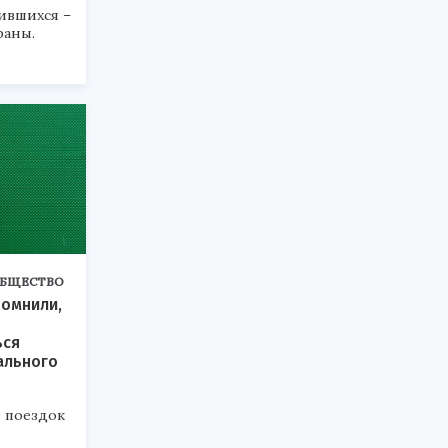
ившихся –
раны.
БЩЕСТВО
помнили,
ься
ального
 поездок