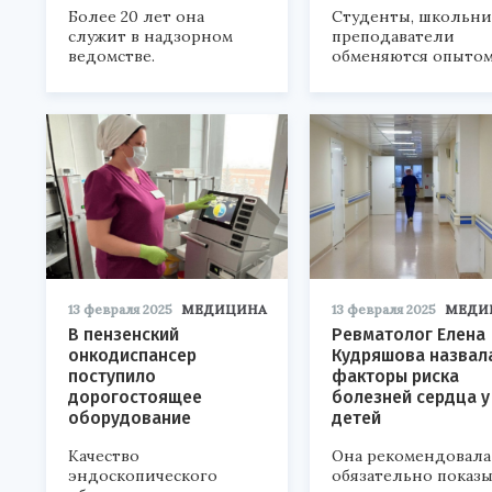
Более 20 лет она
Студенты, школьни
служит в надзорном
преподаватели
ведомстве.
обменяются опытом
13 февраля 2025
МЕДИЦИНА
13 февраля 2025
МЕДИ
В пензенский
Ревматолог Елена
онкодиспансер
Кудряшова назвал
поступило
факторы риска
дорогостоящее
болезней сердца у
оборудование
детей
Качество
Она рекомендовала
эндоскопического
обязательно показы