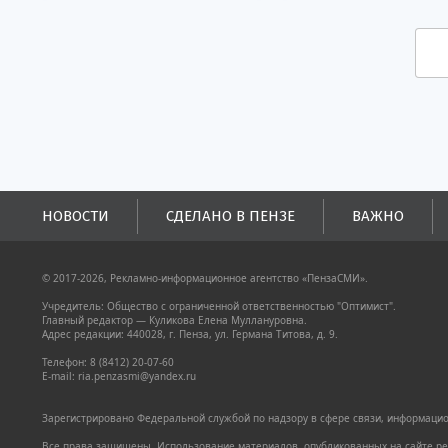
НОВОСТИ
СДЕЛАНО В ПЕНЗЕ
ВАЖНО
© 2017-2026, Рекламно-информационное агентство «ПензаСМИ».
Учредитель: Общество с ограниченной ответственностью "Оптимист".
Главный редактор — Куликова Елена Муллануровна.
Адрес редакции: 440028, г. Пенза, ул. Германа Титова, д. 9.
Телефон: 8 (8412) 20-07-60
E-mail: ria.penzasmi@yandex.ru
Зарегистрировано Федеральной службой по надзору в сфере связи, информацион
Все права защищены. Использование материалов, опубликованных на сайте pen