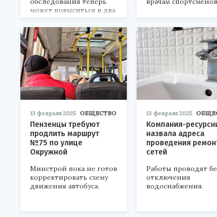
обследования теперь
врачам спортсменов
может повыситься в два
раза.
13 февраля 2025
ОБЩЕСТВО
13 февраля 2025
ОБЩЕ
Пензенцы требуют
Компания-ресурсн
продлить маршрут
назвала адреса
№75 по улице
проведения ремон
Окружной
сетей
Минстрой пока не готов
Работы проводят бе
корректировать схему
отключения
движения автобуса.
водоснабжения.