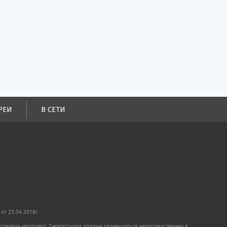
РЕИ
В СЕТИ
от 23.04.2018г.
имствован материал. Гиперссылка должна размещаться непосредственно в