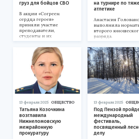
груз для бойцов СВО
на турнире по тяж
атлетике
В акции «Согреем
сердца героев»
Анастасия Голован
приняли участие
выполнила нормат
преподаватели,
второго юношеског
студенты и их
разряда.
родители.
13 февраля 2025
ОБЩЕСТВО
13 февраля 2025
ОБЩЕ
Татьяна Козочкина
Под Пензой пройд
возглавила
международный
Нижнеломовскую
фестиваль,
межрайонную
посвященный лесн
прокуратуру
делу