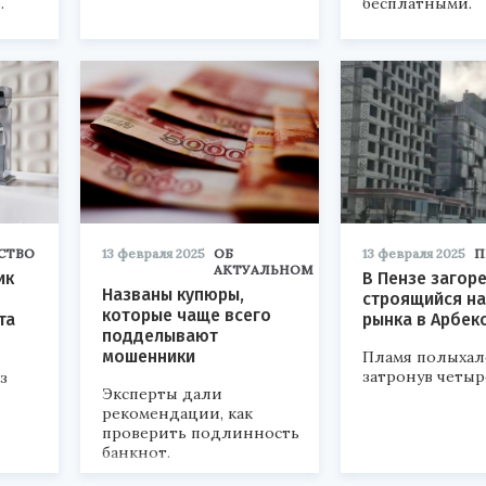
.
бесплатными.
СТВО
13 февраля 2025
ОБ
13 февраля 2025
П
АКТУАЛЬНОМ
ик
В Пензе загор
Названы купюры,
строящийся на
которые чаще всего
та
рынка в Арбек
подделывают
мошенники
Пламя полыхало
затронув четыр
з
Эксперты дали
рекомендации, как
проверить подлинность
банкнот.