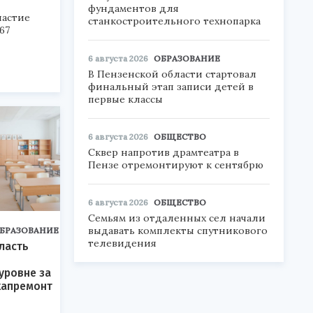
фундаментов для
частие
станкостроительного технопарка
67
6 августа 2026
ОБРАЗОВАНИЕ
В Пензенской области стартовал
финальный этап записи детей в
первые классы
6 августа 2026
ОБЩЕСТВО
Сквер напротив драмтеатра в
Пензе отремонтируют к сентябрю
6 августа 2026
ОБЩЕСТВО
Семьям из отдаленных сел начали
выдавать комплекты спутникового
БРАЗОВАНИЕ
телевидения
ласть
уровне за
капремонт