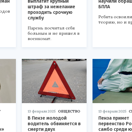
уман
выплатит крупный
научили обращ
штраф за нежелание
БПЛА
одов
проходить срочную
Ребята освоили
службу
теорию, но и п
Парень посчитал себя
больным и не пришел в
военкомат.
Т
13 февраля 2025
ОБЩЕСТВО
13 февраля 2025
С
В Пензе молодой
Пенза примет
водитель обвиняется в
первенство Ро
о»
смерти двух
самбо среди 