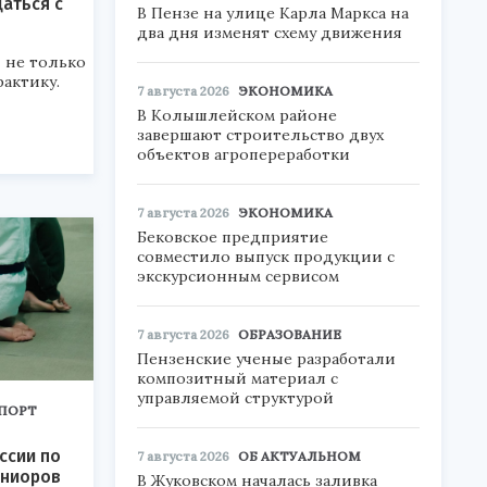
аться с
В Пензе на улице Карла Маркса на
два дня изменят схему движения
 не только
рактику.
7 августа 2026
ЭКОНОМИКА
В Колышлейском районе
завершают строительство двух
объектов агропереработки
7 августа 2026
ЭКОНОМИКА
Бековское предприятие
совместило выпуск продукции с
экскурсионным сервисом
7 августа 2026
ОБРАЗОВАНИЕ
Пензенские ученые разработали
композитный материал с
управляемой структурой
ПОРТ
ссии по
7 августа 2026
ОБ АКТУАЛЬНОМ
юниоров
В Жуковском началась заливка