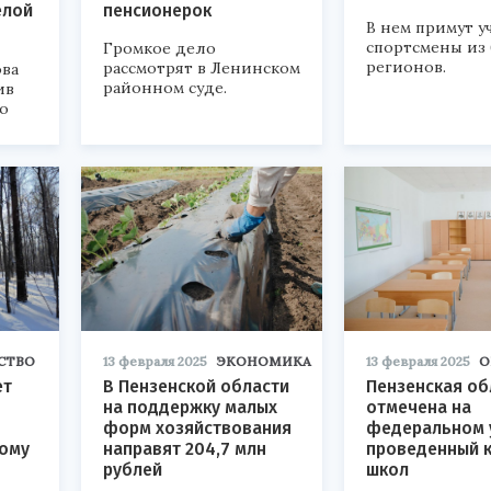
елой
пенсионерок
В нем примут у
спортсмены из 
Громкое дело
регионов.
рассмотрят в Ленинском
ова
районном суде.
ив
о
СТВО
13 февраля 2025
ЭКОНОМИКА
13 февраля 2025
О
ет
В Пензенской области
Пензенская об
на поддержку малых
отмечена на
форм хозяйствования
федеральном 
ому
направят 204,7 млн
проведенный 
рублей
школ