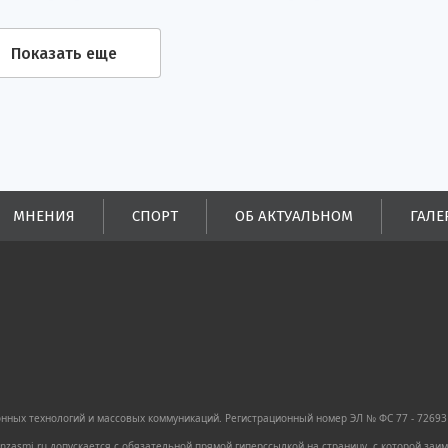
Показать еще
МНЕНИЯ
СПОРТ
ОБ АКТУАЛЬНОМ
ГАЛЕ
ных технологий и массовых коммуникаций. Регистрационный номер ЭЛ № ФС 77 - 72693 
zasmi.ru допускается с обязательной прямой гиперссылкой на страницу, с которой за