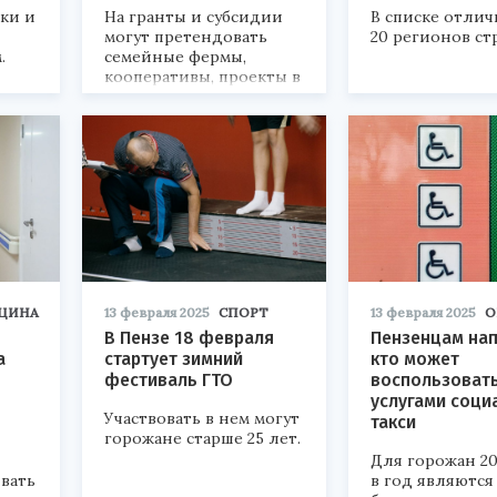
ки и
На гранты и субсидии
В списке отлич
могут претендовать
20 регионов ст
.
семейные фермы,
кооперативы, проекты в
сфере агротуризма.
ЦИНА
13 февраля 2025
СПОРТ
13 февраля 2025
О
В Пензе 18 февраля
Пензенцам на
а
стартует зимний
кто может
фестиваль ГТО
воспользоват
услугами соци
Участвовать в нем могут
такси
горожане старше 25 лет.
Для горожан 20
вать
в год являются