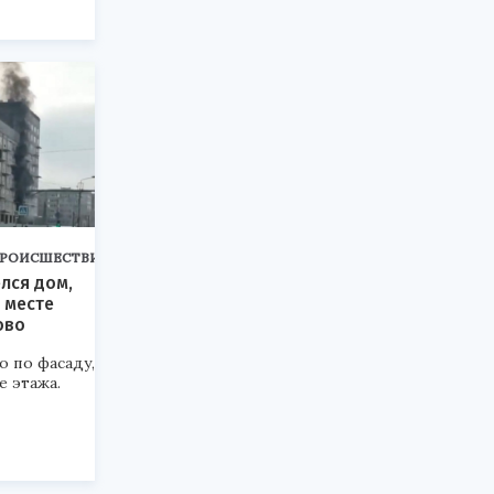
РОИСШЕСТВИЯ
елся дом,
 месте
ово
 по фасаду,
е этажа.