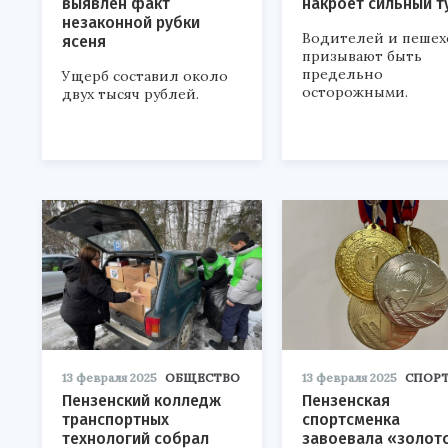
выявлен факт
накроет сильный т
незаконной рубки
Водителей и пешех
ясеня
призывают быть
предельно
Ущерб составил около
осторожными.
двух тысяч рублей.
13 февраля 2025
ОБЩЕСТВО
13 февраля 2025
СПОР
Пензенский колледж
Пензенская
транспортных
спортсменка
технологий собрал
завоевала «золот