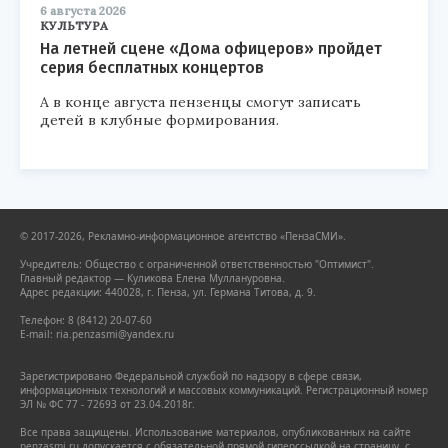
6 августа 2026
КУЛЬТУРА
На летней сцене «Дома офицеров» пройдет
серия бесплатных концертов
А в конце августа пензенцы смогут записать
детей в клубные формирования.
© 2017-2026, Рекламно-информационное агентство «ПензаСМИ».
Учредитель: Общество с ограниченной ответственностью "Оптимист".
Главный редактор — Куликова Елена Муллануровна.
Адрес редакции: 440028, г. Пенза, ул. Германа Титова, д. 9.
Телефон: 8 (8412) 20-07-60
E-mail: ria.penzasmi@yandex.ru
Зарегистрировано Федеральной службой по надзору в сфере связи,
информационных технологий и массовых коммуникаций. Регистрационный номер
ЭЛ № ФС 77 - 72693 от 23.04.2018г.
Все права защищены. Использование материалов, опубликованных на сайте
penzasmi.ru допускается с обязательной прямой гиперссылкой на страницу, с