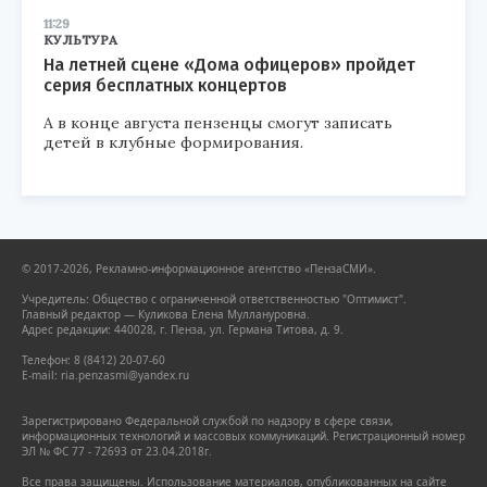
11:29
КУЛЬТУРА
На летней сцене «Дома офицеров» пройдет
серия бесплатных концертов
А в конце августа пензенцы смогут записать
детей в клубные формирования.
© 2017-2026, Рекламно-информационное агентство «ПензаСМИ».
Учредитель: Общество с ограниченной ответственностью "Оптимист".
Главный редактор — Куликова Елена Муллануровна.
Адрес редакции: 440028, г. Пенза, ул. Германа Титова, д. 9.
Телефон: 8 (8412) 20-07-60
E-mail: ria.penzasmi@yandex.ru
Зарегистрировано Федеральной службой по надзору в сфере связи,
информационных технологий и массовых коммуникаций. Регистрационный номер
ЭЛ № ФС 77 - 72693 от 23.04.2018г.
Все права защищены. Использование материалов, опубликованных на сайте