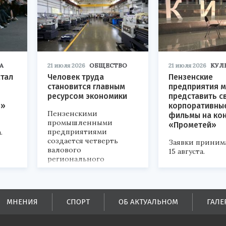
А
21 июля 2026
ОБЩЕСТВО
21 июля 2026
КУЛ
стал
Человек труда
Пензенские
становится главным
предприятия м
ресурсом экономики
представить с
р»
корпоративны
Пензенскими
фильмы на ко
промышленными
«Прометей»
предприятиями
.
создается четверть
Заявки приним
валового
15 августа.
регионального
продукта и
обеспечивается до
половины налоговых
поступлений в
МНЕНИЯ
СПОРТ
ОБ АКТУАЛЬНОМ
ГАЛЕ
бюджеты всех уровней.