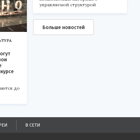
управляемой структурой
Больше новостей
ЬТУРА
огут
вои
е
нкурсе
аются до
РЕИ
В СЕТИ