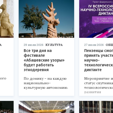
А
29 июля 2026
КУЛЬТУРА
27 июля 2026
ОБЩ
Все три дня на
Пензенцы смог
фестивале
принять участ
«Абашевские узоры»
научно-
будет работать
технологичес
этнодеревня
диктанте
кого
По домику – на каждую
Мероприятие и
национально-
статус спутник
культурную автономию.
технологическ
развития
«Технопром-202