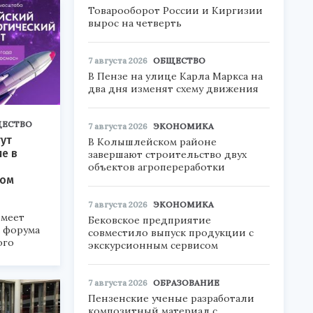
Товарооборот России и Киргизии
вырос на четверть
7 августа 2026
ОБЩЕСТВО
В Пензе на улице Карла Маркса на
два дня изменят схему движения
ЕСТВО
7 августа 2026
ЭКОНОМИКА
ут
В Колышлейском районе
ие в
завершают строительство двух
объектов агропереработки
ком
7 августа 2026
ЭКОНОМИКА
меет
Бековское предприятие
а форума
совместило выпуск продукции с
ого
экскурсионным сервисом
6».
7 августа 2026
ОБРАЗОВАНИЕ
Пензенские ученые разработали
композитный материал с