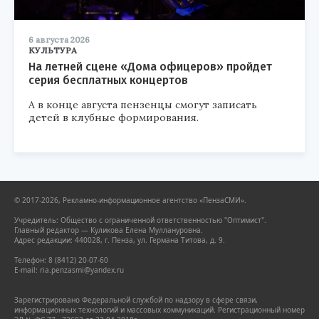
6 августа 2026
КУЛЬТУРА
На летней сцене «Дома офицеров» пройдет
серия бесплатных концертов
А в конце августа пензенцы смогут записать
детей в клубные формирования.
© 2017-2026, Рекламно-информационное агентство «ПензаСМИ».
Учредитель: Общество с ограниченной ответственностью "Оптимист".
Главный редактор — Куликова Елена Муллануровна.
Адрес редакции: 440028, г. Пенза, ул. Германа Титова, д. 9.
Телефон: 8 (8412) 20-07-60
E-mail: ria.penzasmi@yandex.ru
Зарегистрировано Федеральной службой по надзору в сфере связи,
информационных технологий и массовых коммуникаций. Регистрационный номер