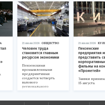
А
21 июля 2026
ОБЩЕСТВО
21 июля 2026
КУЛ
стал
Человек труда
Пензенские
становится главным
предприятия м
ресурсом экономики
представить с
р»
корпоративны
Пензенскими
фильмы на ко
промышленными
«Прометей»
предприятиями
.
создается четверть
Заявки приним
валового
15 августа.
регионального
продукта и
обеспечивается до
половины налоговых
поступлений в