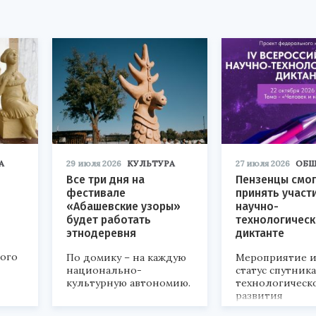
А
29 июля 2026
КУЛЬТУРА
27 июля 2026
ОБЩ
Все три дня на
Пензенцы смог
фестивале
принять участ
«Абашевские узоры»
научно-
будет работать
технологичес
этнодеревня
диктанте
кого
По домику – на каждую
Мероприятие и
национально-
статус спутник
культурную автономию.
технологическ
развития
«Технопром-202