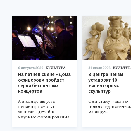
6 августа 2026
КУЛЬТУРА
31 июля 2026
КУЛЬТУР
На летней сцене «Дома
В центре Пензы
офицеров» пройдет
установят 10
серия бесплатных
миниатюрных
концертов
скульптур
А в конце августа
Они станут частью
пензенцы смогут
нового туристичес
записать детей в
маршрута.
клубные формирования.