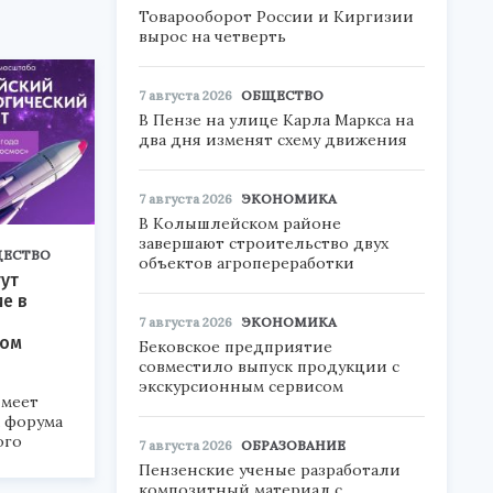
Товарооборот России и Киргизии
вырос на четверть
7 августа 2026
ОБЩЕСТВО
В Пензе на улице Карла Маркса на
два дня изменят схему движения
7 августа 2026
ЭКОНОМИКА
В Колышлейском районе
завершают строительство двух
ЕСТВО
объектов агропереработки
ут
ие в
7 августа 2026
ЭКОНОМИКА
ком
Бековское предприятие
совместило выпуск продукции с
экскурсионным сервисом
меет
а форума
ого
7 августа 2026
ОБРАЗОВАНИЕ
Пензенские ученые разработали
6».
композитный материал с