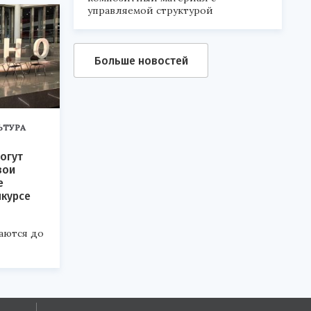
управляемой структурой
Больше новостей
ЬТУРА
огут
вои
е
нкурсе
аются до