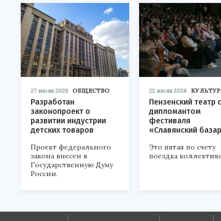
27 июля 2026
ОБЩЕСТВО
22 июля 2026
КУЛЬТУР
Разработан
Пензенский театр 
законопроект о
дипломантом
развитии индустрии
фестиваля
детских товаров
«Славянский база
Проект федерального
Это пятая по счету
закона внесен в
поездка коллектива
Государственную Думу
России.