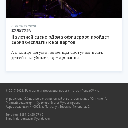
6 августа 2026
КУЛЬТУРА
На летней сцене «Дома офицеров» пройдет
серия бесплатных концертов
А в конце августа пензенцы смогут записать
детей в клубные формирования.
© 2017-2026, Рекламно-информационное агентство «ПензаСМИ».
Учредитель: Общество с ограниченной ответственностью "Оптимист".
Главный редактор — Куликова Елена Муллануровна.
Адрес редакции: 440028, г. Пенза, ул. Германа Титова, д. 9.
Телефон: 8 (8412) 20-07-60
E-mail: ria.penzasmi@yandex.ru