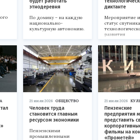
будет работать
технологичес
этнодеревня
диктанте
кого
По домику – на каждую
Мероприятие и
национально-
статус спутник
культурную автономию.
технологическ
развития
«Технопром-202
А
21 июля 2026
ОБЩЕСТВО
21 июля 2026
КУЛ
стал
Человек труда
Пензенские
становится главным
предприятия м
ресурсом экономики
представить с
р»
корпоративны
Пензенскими
фильмы на ко
промышленными
«Прометей»