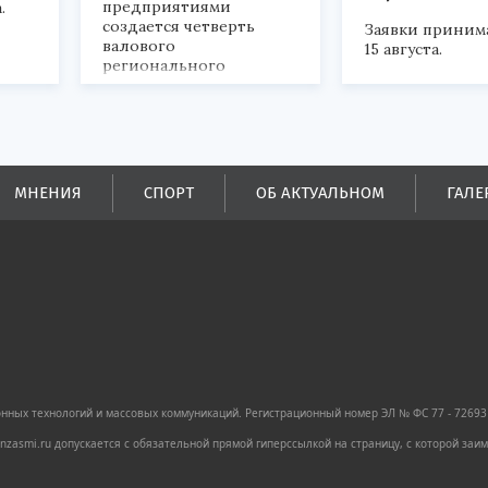
предприятиями
.
создается четверть
Заявки приним
валового
15 августа.
регионального
продукта и
обеспечивается до
половины налоговых
поступлений в
бюджеты всех уровней.
МНЕНИЯ
СПОРТ
ОБ АКТУАЛЬНОМ
ГАЛЕ
ных технологий и массовых коммуникаций. Регистрационный номер ЭЛ № ФС 77 - 72693 
zasmi.ru допускается с обязательной прямой гиперссылкой на страницу, с которой за