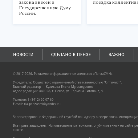
закона внесен в
поездка коллектива
Государственную Думу
России.
НОВОСТИ
СДЕЛАНО В ПЕНЗЕ
ВАЖНО
© 2017-2026, Рекламно-информационное агентство «ПензаСМИ».
Учредитель: Общество с ограниченной ответственностью "Оптимист".
Главный редактор — Куликова Елена Муллануровна.
Адрес редакции: 440028, г. Пенза, ул. Германа Титова, д. 9.
Телефон: 8 (8412) 20-07-60
E-mail: ria.penzasmi@yandex.ru
Зарегистрировано Федеральной службой по надзору в сфере связи, информацион
Все права защищены. Использование материалов, опубликованных на сайте pen
тексте.