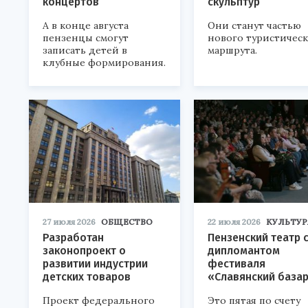
концертов
скульптур
А в конце августа
Они станут частью
пензенцы смогут
нового туристичес
записать детей в
маршрута.
клубные формирования.
27 июля 2026
ОБЩЕСТВО
22 июля 2026
КУЛЬТУР
Разработан
Пензенский театр 
законопроект о
дипломантом
развитии индустрии
фестиваля
детских товаров
«Славянский база
Проект федерального
Это пятая по счету