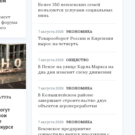
ком
Более 350 пензенских семей
пользуются услугами социальных
нянь
меет
а форума
ого
7 августа 2026
ЭКОНОМИКА
Товарооборот России и Киргизии
6».
вырос на четверть
7 августа 2026
ОБЩЕСТВО
В Пензе на улице Карла Маркса на
два дня изменят схему движения
7 августа 2026
ЭКОНОМИКА
В Колышлейском районе
ЬТУРА
завершают строительство двух
объектов агропереработки
огут
вои
е
7 августа 2026
ЭКОНОМИКА
нкурсе
Бековское предприятие
совместило выпуск продукции с