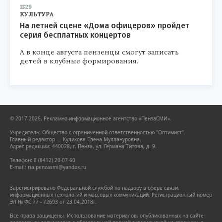
11:29
КУЛЬТУРА
На летней сцене «Дома офицеров» пройдет
серия бесплатных концертов
А в конце августа пензенцы смогут записать
детей в клубные формирования.
© 2017-2026, Рекламно-информационное агентство «ПензаСМИ».
Учредитель: Общество с ограниченной ответственностью "Оптимист".
Главный редактор — Куликова Елена Муллануровна.
Адрес редакции: 440028, г. Пенза, ул. Германа Титова, д. 9.
Телефон: 8 (8412) 20-07-60
E-mail: ria.penzasmi@yandex.ru
Зарегистрировано Федеральной службой по надзору в сфере связи,
информационных технологий и массовых коммуникаций. Регистрационный номер
ЭЛ № ФС 77 - 72693 от 23.04.2018г.
Все права защищены. Использование материалов, опубликованных на сайте