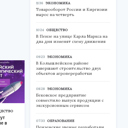
11:36
ЭКОНОМИКА
Товарооборот России и Киргизии
вырос на четверть
10:24
ОБЩЕСТВО
В Пензе на улице Карла Маркса на
два дня изменят схему движения
09:23
ЭКОНОМИКА
В Колышлейском районе
завершают строительство двух
объектов агропереработки
08:28
ЭКОНОМИКА
Бековское предприятие
совместило выпуск продукции с
экскурсионным сервисом
ЕСТВО
ут
07:33
ОБРАЗОВАНИЕ
ие в
Пензенские ученые разработали