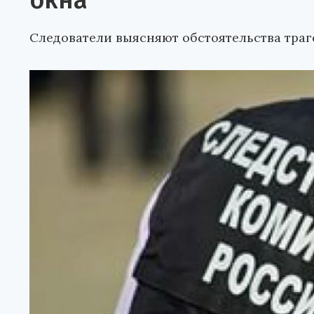
окна
Следователи выясняют обстоятельства траг