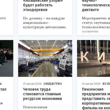
«Абашевские узоры»
научно-
будет работать
технологичес
этнодеревня
диктанте
кого
По домику – на каждую
Мероприятие и
национально-
статус спутник
культурную автономию.
технологическ
развития
«Технопром-202
А
21 июля 2026
ОБЩЕСТВО
21 июля 2026
КУЛ
стал
Человек труда
Пензенские
становится главным
предприятия м
ресурсом экономики
представить с
р»
корпоративны
Пензенскими
фильмы на ко