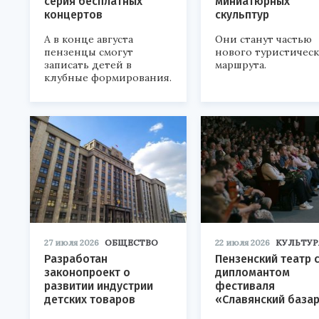
серия бесплатных
миниатюрных
концертов
скульптур
А в конце августа
Они станут частью
пензенцы смогут
нового туристичес
записать детей в
маршрута.
клубные формирования.
27 июля 2026
ОБЩЕСТВО
22 июля 2026
КУЛЬТУР
Разработан
Пензенский театр 
законопроект о
дипломантом
развитии индустрии
фестиваля
детских товаров
«Славянский база