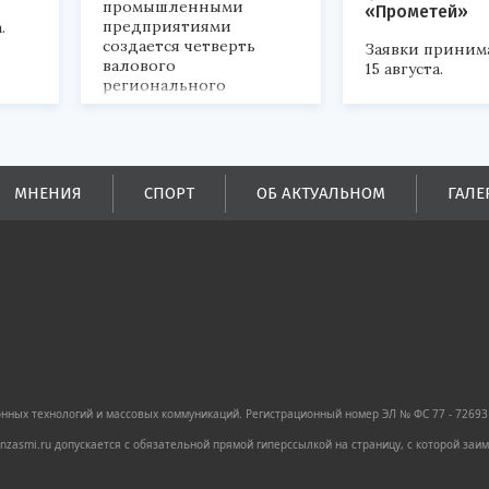
промышленными
«Прометей»
предприятиями
.
создается четверть
Заявки приним
валового
15 августа.
регионального
продукта и
обеспечивается до
половины налоговых
поступлений в
бюджеты всех уровней.
МНЕНИЯ
СПОРТ
ОБ АКТУАЛЬНОМ
ГАЛЕ
ных технологий и массовых коммуникаций. Регистрационный номер ЭЛ № ФС 77 - 72693 
zasmi.ru допускается с обязательной прямой гиперссылкой на страницу, с которой за