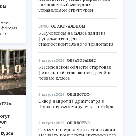
композитный материал с
ком
управляемой структурой
меет
06:00
ОБ АКТУАЛЬНОМ
а форума
В Жуковском началась заливка
ого
фундаментов для
станкостроительного технопарка
6».
6 августа 2026
ОБРАЗОВАНИЕ
В Пензенской области стартовал
финальный этап записи детей в
первые классы
6 августа 2026
ОБЩЕСТВО
Сквер напротив драмтеатра в
ЬТУРА
Пензе отремонтируют к сентябрю
огут
вои
6 августа 2026
ОБЩЕСТВО
е
Семьям из отдаленных сел начали
нкурсе
выдавать комплекты спутникового