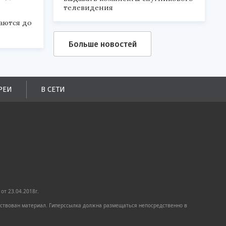
телевидения
аются до
Больше новостей
РЕИ
В СЕТИ
от 23.04.2018г.
имствован материал. Гиперссылка должна размещаться непосредственно в