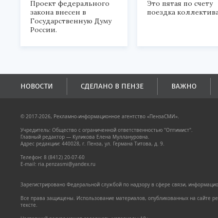
Проект федерального
Это пятая по счету
закона внесен в
поездка коллектива
Государственную Думу
России.
НОВОСТИ
СДЕЛАНО В ПЕНЗЕ
ВАЖНО
© 2017-2026, Рекламно-информационное агентство «ПензаСМИ».
Учредитель: Общество с ограниченной ответственностью "Оптимист".
Главный редактор — Куликова Елена Муллануровна.
Адрес редакции: 440028, г. Пенза, ул. Германа Титова, д. 9.
Телефон: 8 (8412) 20-07-60
E-mail: ria.penzasmi@yandex.ru
Зарегистрировано Федеральной службой по надзору в сфере связи, информацион
Все права защищены. Использование материалов, опубликованных на сайте pen
тексте.