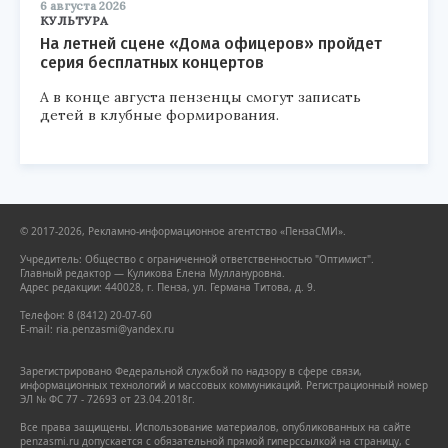
6 августа 2026
КУЛЬТУРА
На летней сцене «Дома офицеров» пройдет
серия бесплатных концертов
А в конце августа пензенцы смогут записать
детей в клубные формирования.
© 2017-2026, Рекламно-информационное агентство «ПензаСМИ».
Учредитель: Общество с ограниченной ответственностью "Оптимист".
Главный редактор — Куликова Елена Муллануровна.
Адрес редакции: 440028, г. Пенза, ул. Германа Титова, д. 9.
Телефон: 8 (8412) 20-07-60
E-mail: ria.penzasmi@yandex.ru
Зарегистрировано Федеральной службой по надзору в сфере связи,
информационных технологий и массовых коммуникаций. Регистрационный номер
ЭЛ № ФС 77 - 72693 от 23.04.2018г.
Все права защищены. Использование материалов, опубликованных на сайте
penzasmi.ru допускается с обязательной прямой гиперссылкой на страницу, с