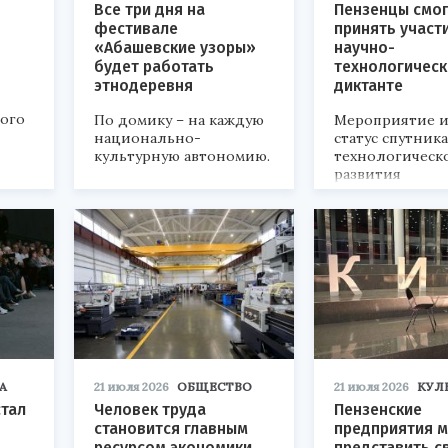
Все три дня на
Пензенцы смог
фестивале
принять участ
«Абашевские узоры»
научно-
будет работать
технологичес
этнодеревня
диктанте
кого
По домику – на каждую
Мероприятие и
национально-
статус спутник
культурную автономию.
технологическ
развития
«Технопром-202
А
21 июля 2026
ОБЩЕСТВО
21 июля 2026
КУЛ
стал
Человек труда
Пензенские
становится главным
предприятия м
ресурсом экономики
представить с