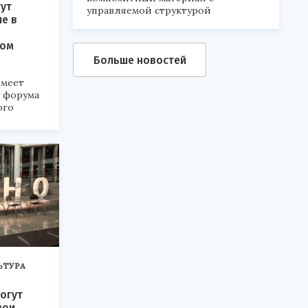
ут
управляемой структурой
ие в
ком
Больше новостей
меет
а форума
ого
6».
ЬТУРА
огут
вои