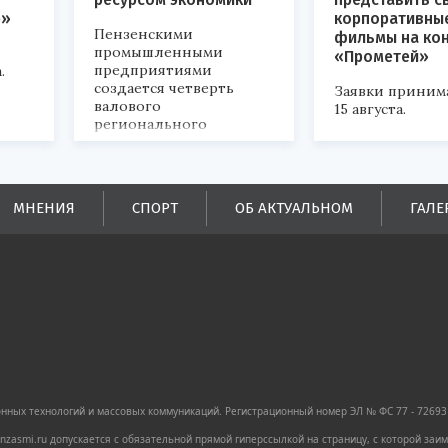
р»
корпоративны
Пензенскими
фильмы на ко
промышленными
«Прометей»
предприятиями
.
создается четверть
Заявки приним
валового
15 августа.
регионального
продукта и
обеспечивается до
половины налоговых
поступлений в
МНЕНИЯ
СПОРТ
ОБ АКТУАЛЬНОМ
ГАЛЕ
бюджеты всех уровней.
ных технологий и массовых коммуникаций. Регистрационный номер ЭЛ № ФС 77 - 72693 
zasmi.ru допускается с обязательной прямой гиперссылкой на страницу, с которой за