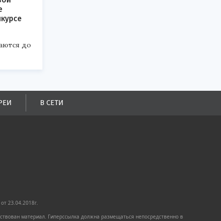
е
нкурсе
аются до
РЕИ
В СЕТИ
от 23.04.2018г.
имствован материал. Гиперссылка должна размещаться непосредственно в