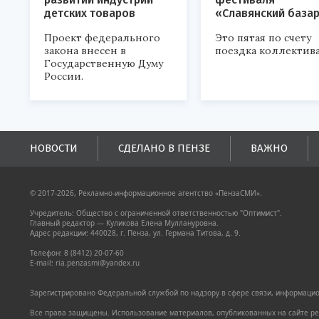
детских товаров
«Славянский база
Проект федерального
Это пятая по счету
закона внесен в
поездка коллектива
Государственную Думу
России.
НОВОСТИ
СДЕЛАНО В ПЕНЗЕ
ВАЖНО
© 2017-2026, Рекламно-информационное агентство «ПензаСМИ».
Учредитель: Общество с ограниченной ответственностью "Оптимист".
Главный редактор — Куликова Елена Муллануровна.
Адрес редакции: 440028, г. Пенза, ул. Германа Титова, д. 9.
Телефон: 8 (8412) 20-07-60
E-mail: ria.penzasmi@yandex.ru
Зарегистрировано Федеральной службой по надзору в сфере связи, информацион
Все права защищены. Использование материалов, опубликованных на сайте pen