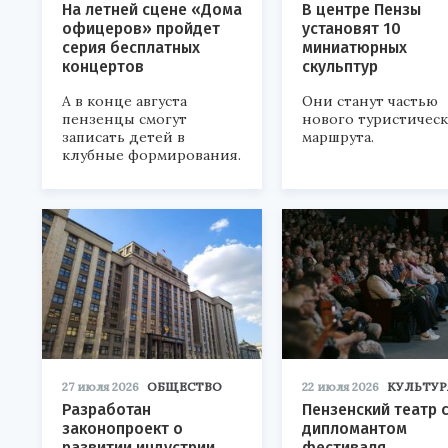
На летней сцене «Дома
В центре Пензы
офицеров» пройдет
установят 10
серия бесплатных
миниатюрных
концертов
скульптур
А в конце августа
Они станут частью
пензенцы смогут
нового туристичес
записать детей в
маршрута.
клубные формирования.
27 июля 2026
ОБЩЕСТВО
22 июля 2026
КУЛЬТУР
Разработан
Пензенский театр 
законопроект о
дипломантом
развитии индустрии
фестиваля