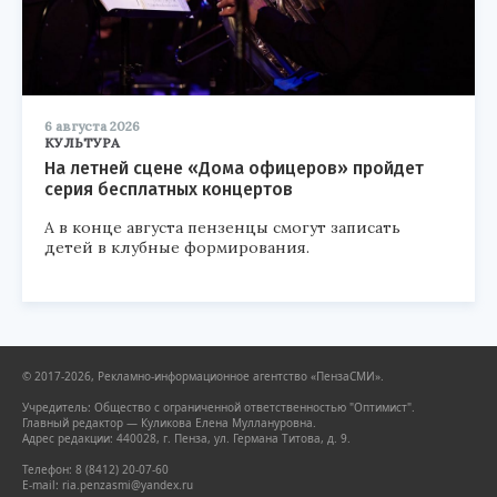
6 августа 2026
КУЛЬТУРА
На летней сцене «Дома офицеров» пройдет
серия бесплатных концертов
А в конце августа пензенцы смогут записать
детей в клубные формирования.
© 2017-2026, Рекламно-информационное агентство «ПензаСМИ».
Учредитель: Общество с ограниченной ответственностью "Оптимист".
Главный редактор — Куликова Елена Муллануровна.
Адрес редакции: 440028, г. Пенза, ул. Германа Титова, д. 9.
Телефон: 8 (8412) 20-07-60
E-mail: ria.penzasmi@yandex.ru