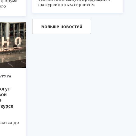
а форума
экскурсионным сервисом
ого
6».
Больше новостей
ЬТУРА
огут
вои
е
нкурсе
аются до