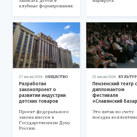
записать детей в
маршрута.
клубные формирования.
27 июля 2026
ОБЩЕСТВО
22 июля 2026
КУЛЬТУР
Разработан
Пензенский театр 
законопроект о
дипломантом
развитии индустрии
фестиваля
детских товаров
«Славянский база
Проект федерального
Это пятая по счету
закона внесен в
поездка коллектива
Государственную Думу
России.