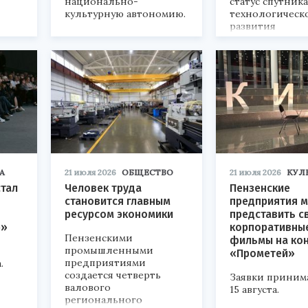
национально-
статус спутник
культурную автономию.
технологическ
развития
«Технопром-202
А
21 июля 2026
ОБЩЕСТВО
21 июля 2026
КУЛ
стал
Человек труда
Пензенские
становится главным
предприятия м
ресурсом экономики
представить с
р»
корпоративны
Пензенскими
фильмы на ко
промышленными
«Прометей»
предприятиями
.
создается четверть
Заявки приним
валового
15 августа.
регионального