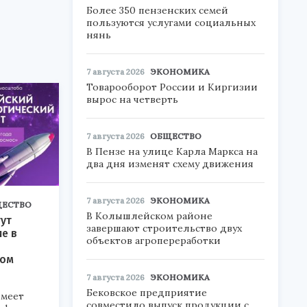
Более 350 пензенских семей
пользуются услугами социальных
нянь
7 августа 2026
ЭКОНОМИКА
Товарооборот России и Киргизии
вырос на четверть
7 августа 2026
ОБЩЕСТВО
В Пензе на улице Карла Маркса на
два дня изменят схему движения
7 августа 2026
ЭКОНОМИКА
ЕСТВО
В Колышлейском районе
ут
завершают строительство двух
ие в
объектов агропереработки
ком
7 августа 2026
ЭКОНОМИКА
Бековское предприятие
меет
совместило выпуск продукции с