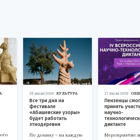
А
29 июля 2026
КУЛЬТУРА
27 июля 2026
ОБЩ
Все три дня на
Пензенцы смог
фестивале
принять участ
«Абашевские узоры»
научно-
будет работать
технологичес
этнодеревня
диктанте
кого
По домику – на каждую
Мероприятие и