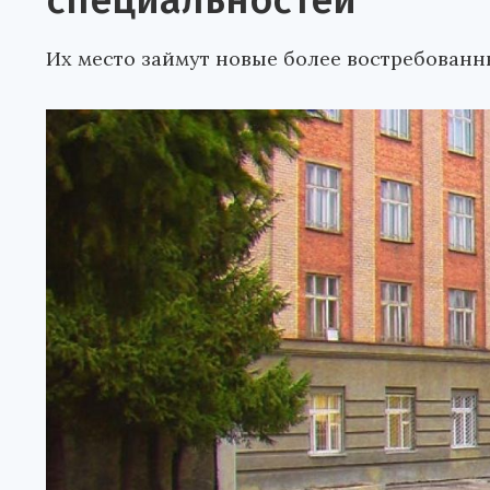
специальностей
Их место займут новые более востребован